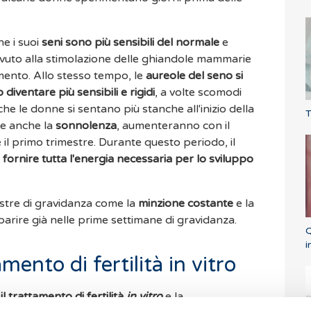
he i suoi
seni sono più sensibili del normale
e
ovuto alla stimolazione delle ghiandole mammarie
mento. Allo stesso tempo, le
aureole del seno si
diventare più sensibili e rigidi
, a volte scomodi
he le donne si sentano più stanche all'inizio della
T
 e anche la
sonnolenza
, aumenteranno con il
il primo trimestre. Durante questo periodo, il
fornire tutta l'energia necessaria per lo sviluppo
estre di gravidanza come la
minzione costante
e la
ire già nelle prime settimane di gravidanza.
Q
i
mento di fertilità in vitro
l trattamento di fertilità
in vitro
e la