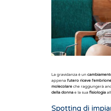
La gravidanza è un
cambiamento
appena
l'utero
riceve l'embrion
molecolare
che raggiungerà anch
della donna
e la sua
fisiologia
al
Spotting di impi