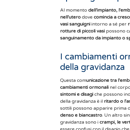
Al momento
dell'impianto, l'em
nell'utero
dove
comincia a cresc
vasi sanguigni
intorno a sé per
r
rotture di piccoli vasi
possono c
sanguinamento da impianto o s
I cambiamenti orm
della gravidanza
Questa com
unicazione tra l'emb
cambiamenti ormonali
nel corpo
sintomi e disagi
che possono indic
della gravidanza è il
ritardo o l'
sottili possono apparire prima d
denso e biancastro
. Un altro s
gravidanza sono i
crampi, le vert
essere confusi con il disagio c