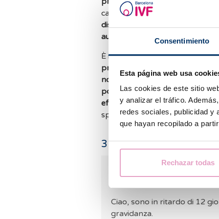
preparazione endometriale son
causare
sintomi simili
ai primi si
disturbi addominali
. Inoltre, l'
aumentare la sensazione di verti
Consentimiento
È importante notare che non se
primi giorni non è un segno che 
Esta página web usa cookie
non accorgersi di nulla
, perché 
Las cookies de este sitio we
possiamo confermare o esclude
y analizar el tráfico. Ademá
effettuato un test di gravidanza
redes sociales, publicidad y
specifico.
que hayan recopilado a parti
3
commenti
Rechazar todas
Belaid
12.07.2025
Ciao, sono in ritardo di 12 gi
gravidanza.