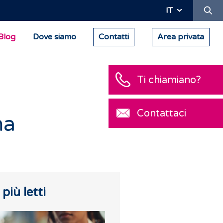
Ric
IT
Blog
Dove siamo
Contatti
Area privata
Ti chiamiano?
Contattaci
ma
I più letti