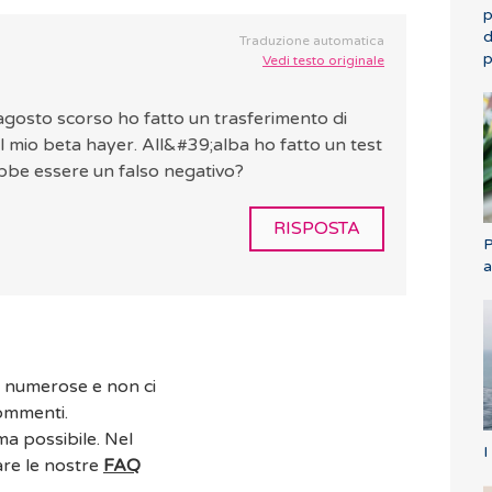
p
d
Traduzione automatica
p
Vedi testo originale
gosto scorso ho fatto un trasferimento di
 il mio beta hayer. All&#39;alba ho fatto un test
ebbe essere un falso negativo?
RISPOSTA
P
a
o numerose e non ci
commenti.
ma possibile. Nel
I
are le nostre
FAQ