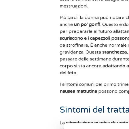
mestruazioni.
Più tardi, la donna può notare c
anche
un po' gonfi
. Questo è d
per prepararle al futuro allatta
scuriscono e i capezzoli possono 
da strofinare. È anche normale c
gravidanza. Questa
stanchezza
,
passare delle settimane durante 
corpo si sta ancora
adattando a 
del feto.
I sintomi comuni del primo trim
nausea
mattutina
possono compar
Sintomi del tratta
La
stimolazione ovarica durante i