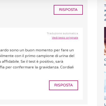
T
RISPOSTA
a
d
d
Traduzione automatica
Vedi testo originale
ritardo sono un buon momento per fare un
bilmente con il primo campione di urina del
C
affidabile. Se il test è positivo, sarà
s
ia per confermare la gravidanza. Cordiali
RISPOSTA
L