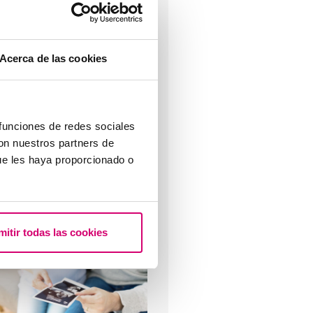
reparazione dell'endometrio in
Acerca de las cookies
n trattamento di riproduzione
ssistita
 funciones de redes sociales
con nuestros partners de
ue les haya proporcionado o
uali sono i valori che indicano
a riserva ovarica?
mitir todas las cookies