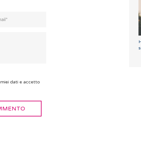
H
s
miei dati e accetto