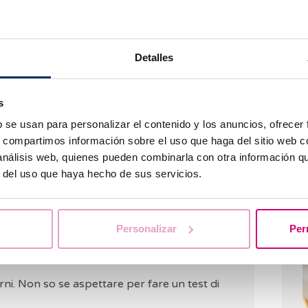
o trattamenti ormonali
che possono anche
ntomi della gravidanza, come
crampi, vertigini o
ansia durante questi giorni di attesa può anche
P
gini e disagio
.
Detalles
u
a
ntire o
notare alcun sintomo o disagio durante i
non sei incinta
. Una donna può
essere incinta e
s
ogni donna è diversa e il suo corpo è unico.
Non
b se usan para personalizar el contenido y los anuncios, ofrecer
re una gravidanza fino a quando non abbiamo
s, compartimos información sobre el uso que haga del sitio web 
, un test delle urine o del sangue, che è molto più
 análisis web, quienes pueden combinarla con otra información q
r del uso que haya hecho de sus servicios.
Q
l
Personalizar
Per
Traduzione automatica
Vedi testo originale
orni. Non so se aspettare per fare un test di