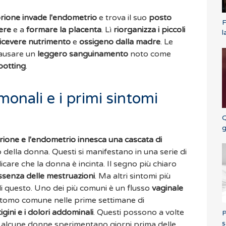
brione invade l'endometrio
e trova il suo
posto
F
ere
e a
formare la placenta
. Lì
riorganizza i piccoli
l
icevere nutrimento
e
ossigeno dalla madre
. Le
ausare un
leggero sanguinamento
noto come
potting
.
onali e i primi sintomi
Q
g
rione e l'endometrio innesca una cascata di
 della donna. Questi si manifestano in una serie di
are che la donna è incinta. Il segno più chiaro
assenza delle mestruazioni
. Ma altri sintomi più
i questo. Uno dei più comuni è un flusso
vaginale
intomo comune nelle prime settimane di
igini e i dolori addominali
. Questi possono a volte
P
s
he alcune donne sperimentano giorni prima delle