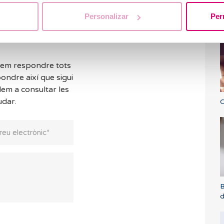
Q
Personalizar
Per
d
dem respondre tots
ondre així que sigui
dem a consultar les
udar.
C
B
d