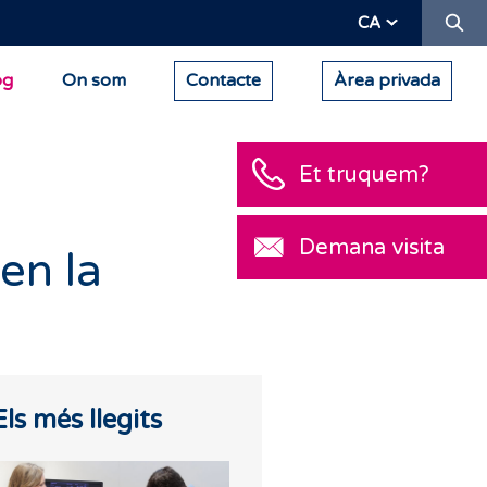
Ce
CA
og
On som
Contacte
Àrea privada
Et truquem?
Demana visita
en la
Els més llegits