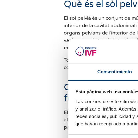
Què és el sòl pelv
El sòl pelvià és un conjunt de mú
inferior de la cavitat abdominal i
òrgans pelvians de l'interior de la 
vagina, la pròstata i els testicle
musculatura abdominal i el diaf
Tot aquest conjunt de músculs i te
coneguda com a fisioteràpia gin
Consentimiento
Quines són les po
Esta página web usa cookie
feblesa del sòl pe
Las cookies de este sitio we
y analizar el tráfico. Ademá
El sòl pelvià pot veure's afectat
redes sociales, publicidad y
altres causes com
l'obesitat, el
que hayan recopilado a parti
pràctica d’
esports d'alt impact