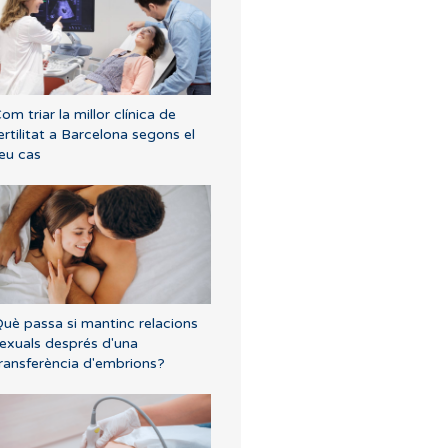
om triar la millor clínica de
ertilitat a Barcelona segons el
eu cas
uè passa si mantinc relacions
exuals després d'una
ransferència d'embrions?