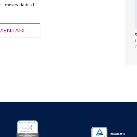
es meves dades i
.
S
L
C