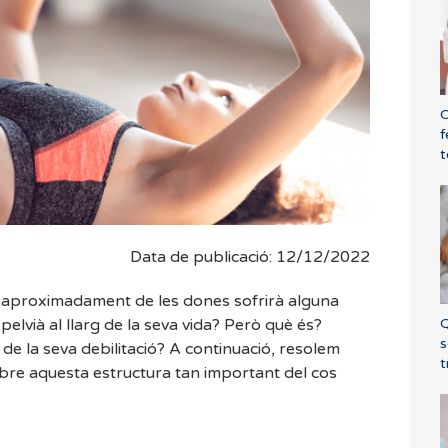
C
f
t
Data de publicació: 12/12/2022
 aproximadament de les dones sofrirà alguna
Q
pelvià al llarg de la seva vida? Però què és?
s
de la seva debilitació? A continuació, resolem
t
bre aquesta estructura tan important del cos