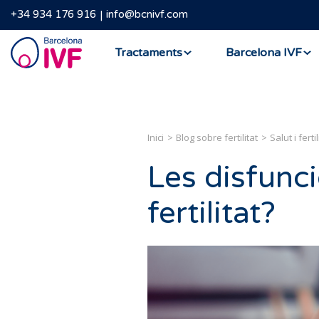
+34 934 176 916
info@bcnivf.com
Barcelona
Tractaments
Barcelona IVF
IVF
Inici
Blog sobre fertilitat
Salut i fertil
Les disfunci
fertilitat?