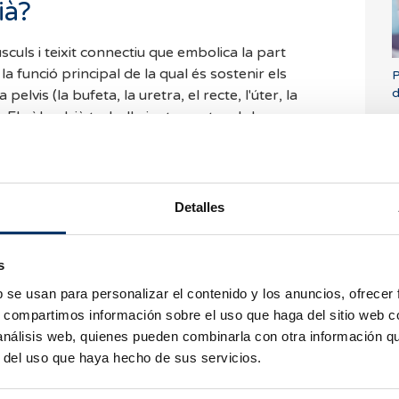
ià?
sculs i teixit connectiu que embolica la part
 la funció principal de la qual és sostenir els
P
d
pelvis (la bufeta, la uretra, el recte, l'úter, la
s). El sòl pelvià treballa juntament amb la
ragma toràcic.
ixits, és tractat per la disciplina terapèutica
ecològica o obstètrica.
Detalles
P
ssibles causes d'una
v
s
lvià?
b se usan para personalizar el contenido y los anuncios, ofrecer
s, compartimos información sobre el uso que haga del sitio web 
 per
l'embaràs o el part
, encara que també per
 análisis web, quienes pueden combinarla con otra información q
 restrenyiment crònic, el sedentarisme
o la
r del uso que haya hecho de sus servicios.
e
.