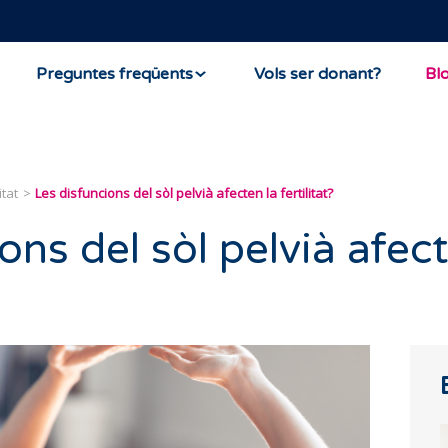
Preguntes freqüents
Vols ser donant?
Bl
itat
Les disfuncions del sòl pelvià afecten la fertilitat?
ons del sòl pelvià afect