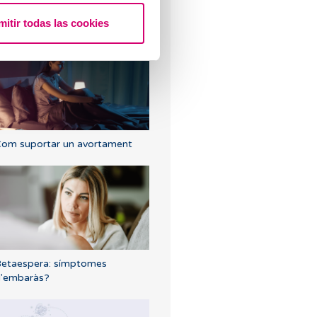
uins són els símptomes
mitir todas las cookies
'implantació embrionària?
om suportar un avortament
etaespera: símptomes
'embaràs?