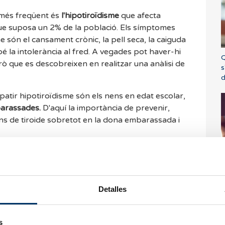
 més freqüent és
l'hipotiroïdisme
que afecta
ue suposa un 2% de la població. Els símptomes
e són el cansament crònic, la pell seca, la caiguda
bé la intolerància al fred. A vegades pot haver-hi
Q
rò que es descobreixen en realitzar una anàlisi de
s
d
atir hipotiroïdisme són els nens en edat escolar,
mbarassades.
D'aquí la importància de prevenir,
orns de tiroide sobretot en la dona embarassada i
C
Detalles
s