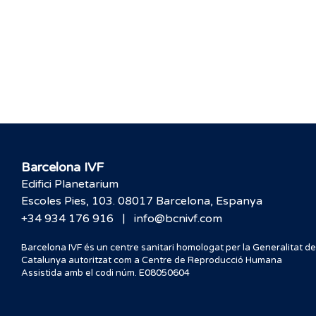
Barcelona IVF
Edifici Planetarium
Escoles Pies, 103. 08017 Barcelona, Espanya
|
+34 934 176 916
info@bcnivf.com
Barcelona IVF és un centre sanitari homologat per la Generalitat de
Catalunya autoritzat com a Centre de Reproducció Humana
Assistida amb el codi núm. E08050604