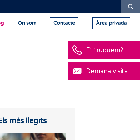
Ce
og
On som
Contacte
Àrea privada
Et truquem?
Demana visita
Els més llegits