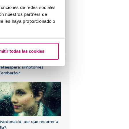
 funciones de redes sociales
actància i reproducció
con nuestros partners de
ssistida, és compatible?
ue les haya proporcionado o
mitir todas las cookies
etaespera: símptomes
'embaràs?
vodonació, per què recórrer a
lla?