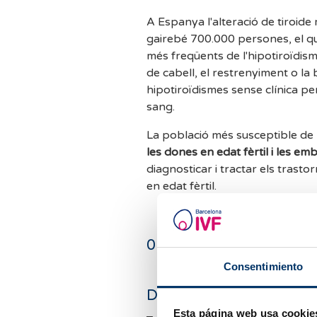
A Espanya l'alteració de tiroide
gairebé 700.000 persones, el q
més freqüents de l'hipotiroïdism
de cabell, el restrenyiment o la 
hipotiroïdismes sense clínica pe
sang.
La població més susceptible de p
les dones en edat fèrtil i les e
diagnosticar i tractar els trast
en edat fèrtil.
0
comentaris
Consentimiento
Deixa un comentari
Esta página web usa cookie