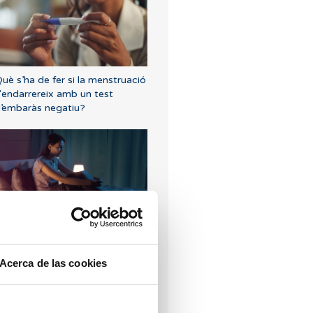
uè s’ha de fer si la menstruació
'endarrereix amb un test
’embaràs negatiu?
om suportar un avortament
Acerca de las cookies