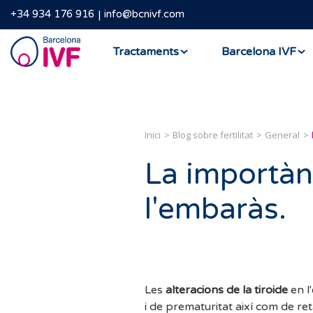
+34 934 176 916
info@bcnivf.com
Barcelona
Tractaments
Barcelona IVF
IVF
Inici
Blog sobre fertilitat
General
La importànc
l'embaràs.
Les
alteracions de la tiroide
en l
i de prematuritat així com de re