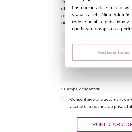
Tenim moltes consultes i no po
Las cookies de este sitio we
els comentaris. Mirarem de resp
y analizar el tráfico. Ademá
possible. Mentrestant, et convi
redes sociales, publicidad y
nostres
FAQ
per si et podem aj
que hayan recopilado a parti
Rechazar todas
* Camps obligatoris
Consenteixo al tractament de l
accepto la
política de privacitat