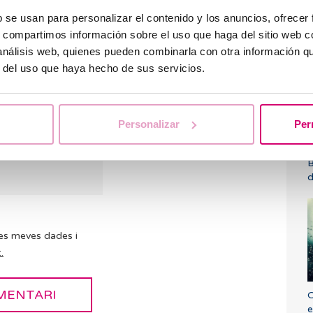
dem respondre tots
b se usan para personalizar el contenido y los anuncios, ofrecer
ondre així que sigui
L
s, compartimos información sobre el uso que haga del sitio web 
dem a consultar les
a
 análisis web, quienes pueden combinarla con otra información q
udar.
r del uso que haya hecho de sus servicios.
Personalizar
Per
B
d
es meves dades i
.
O
e