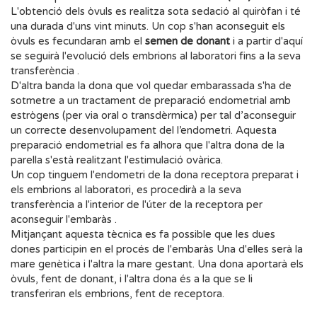
L'obtenció dels òvuls es realitza sota sedació al quiròfan i té
una durada d'uns vint minuts. Un cop s'han aconseguit els
òvuls es fecundaran amb el
semen de donant
i a partir d'aquí
se seguirà l'evolució dels embrions al laboratori fins a la seva
transferència .
D'altra banda la dona que vol quedar embarassada s'ha de
sotmetre a un tractament de preparació endometrial amb
estrògens (per via oral o transdèrmica) per tal d’aconseguir
un correcte desenvolupament del l’endometri. Aquesta
preparació endometrial es fa alhora que l'altra dona de la
parella s'està realitzant l'estimulació ovàrica.
Un cop tinguem l'endometri de la dona receptora preparat i
els embrions al laboratori, es procedirà a la seva
transferència a l'interior de l'úter de la receptora per
aconseguir l'embaràs .
Mitjançant aquesta tècnica es fa possible que les dues
dones participin en el procés de l'embaràs Una d'elles serà la
mare genètica i l'altra la mare gestant. Una dona aportarà els
òvuls, fent de donant, i l'altra dona és a la que se li
transferiran els embrions, fent de receptora.