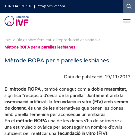
C
+34 934 176 916
info@bcnivf.com
Barcelona
IVF
Inici
Blog sobre fertilitat
Reproducció assistida
Mètode ROPA per a parelles lesbianes.
Mètode ROPA per a parelles lesbianes.
Data de publicació: 19/11/2013
El
mètode ROPA
, també conegut com a
doble maternitat
,
significa "recepció d'òvuls de la parella". Juntament amb la
inseminació artificial
i la
fecundació in vitro (FIV)
amb
semen
de donant
, és una de les alternatives que tenen les dones
amb parella femenina per aconseguir un embaràs .
En el
mètode ROPA
una de les dones s'ha de sotmetre a
una estimulació ovàrica per aconseguir un nombre d'òvuls
suficient per realitzar una
fecundació in vitro (FIV)
.