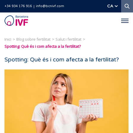
C
CA
+34 934 176 916
info@bcnivf.com
Barcelona
IVF
Inici
Blog sobre fertilitat
Salut i fertilitat
Spotting: Què és i com afecta a la fertilitat?
Spotting: Què és i com afecta a la fertilitat?