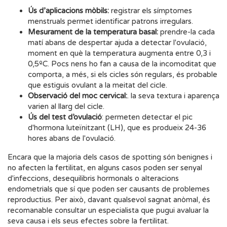
Ús d’aplicacions mòbils:
registrar els símptomes
menstruals permet identificar patrons irregulars.
Mesurament de la temperatura basal:
prendre-la cada
matí abans de despertar ajuda a detectar l'ovulació,
moment en què la temperatura augmenta entre 0,3 i
0,5ºC. Pocs nens ho fan a causa de la incomoditat que
comporta, a més, si els cicles són regulars, és probable
que estiguis ovulant a la meitat del cicle.
Observació del moc cervical:
. la seva textura i aparença
varien al llarg del cicle.
Ús del test d’ovulació
: permeten detectar el pic
d'hormona luteïnitzant (LH), que es produeix 24-36
hores abans de l'ovulació.
Encara que la majoria dels casos de spotting són benignes i
no afecten la fertilitat, en alguns casos poden ser senyal
d'infeccions, desequilibris hormonals o alteracions
endometrials que sí que poden ser causants de problemes
reproductius. Per això, davant qualsevol sagnat anòmal, és
recomanable consultar un especialista que pugui avaluar la
seva causa i els seus efectes sobre la fertilitat.