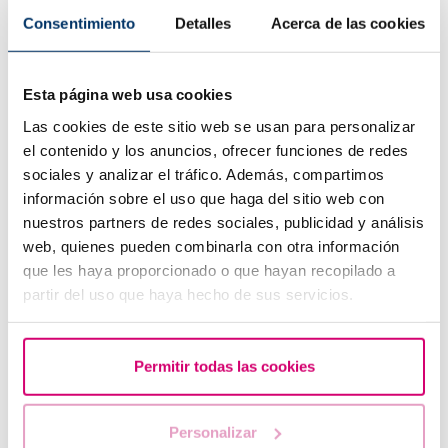
Consentimiento
Detalles
Acerca de las cookies
Esta página web usa cookies
Las cookies de este sitio web se usan para personalizar
el contenido y los anuncios, ofrecer funciones de redes
sociales y analizar el tráfico. Además, compartimos
información sobre el uso que haga del sitio web con
nuestros partners de redes sociales, publicidad y análisis
Quins estudis s’ha de fer l’home per valorar la seva
web, quienes pueden combinarla con otra información
fertilitat?
que les haya proporcionado o que hayan recopilado a
partir del uso que haya hecho de sus servicios.
Permitir todas las cookies
Personalizar