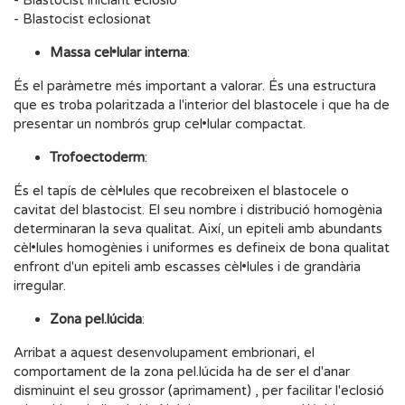
- Blastocist iniciant eclosió
- Blastocist eclosionat
Massa cel•lular interna
:
És el paràmetre més important a valorar. És una estructura
que es troba polaritzada a l'interior del blastocele i que ha de
presentar un nombrós grup cel•lular compactat.
Trofoectoderm
:
És el tapís de cèl•lules que recobreixen el blastocele o
cavitat del blastocist. El seu nombre i distribució homogènia
determinaran la seva qualitat. Així, un epiteli amb abundants
cèl•lules homogènies i uniformes es defineix de bona qualitat
enfront d'un epiteli amb escasses cèl•lules i de grandària
irregular.
Zona pel.lúcida
:
Arribat a aquest desenvolupament embrionari, el
comportament de la zona pel.lúcida ha de ser el d'anar
disminuint el seu grossor (aprimament) , per facilitar l'eclosió