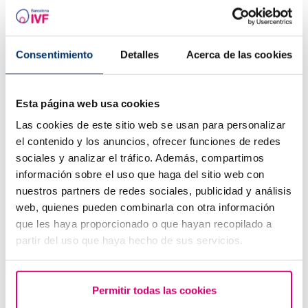
Consentimiento
Detalles
Acerca de las cookies
Esta página web usa cookies
Las cookies de este sitio web se usan para personalizar
el contenido y los anuncios, ofrecer funciones de redes
Betaespera: símptomes d'embaràs?
sociales y analizar el tráfico. Además, compartimos
información sobre el uso que haga del sitio web con
nuestros partners de redes sociales, publicidad y análisis
web, quienes pueden combinarla con otra información
que les haya proporcionado o que hayan recopilado a
partir del uso que haya hecho de sus servicios.
Permitir todas las cookies