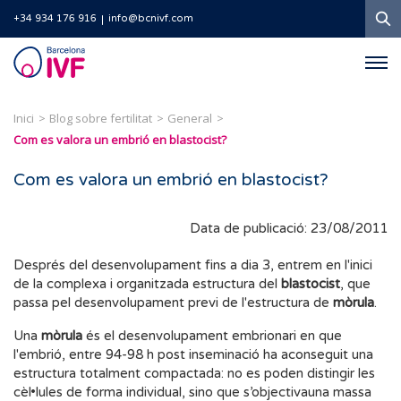
C
+34 934 176 916
info@bcnivf.com
Barcelona
IVF
Inici
Blog sobre fertilitat
General
Com es valora un embrió en blastocist?
Com es valora un embrió en blastocist?
Data de publicació: 23/08/2011
Després del desenvolupament fins a dia 3, entrem en l'inici
de la complexa i organitzada estructura del
blastocist
, que
passa pel desenvolupament previ de l'estructura de
mòrula
.
Una
mòrula
és el desenvolupament embrionari en que
l'embrió, entre 94-98 h post inseminació ha aconseguit una
estructura totalment compactada: no es poden distingir les
cèl•lules de forma individual, sino que s’objectivauna massa