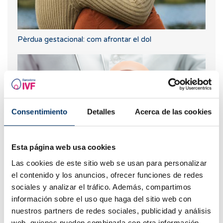
Pèrdua gestacional: com afrontar el dol
Consentimiento
Detalles
Acerca de las cookies
Esta página web usa cookies
Las cookies de este sitio web se usan para personalizar
Embaràs ectòpic, existeix risc després d'una FIV?
el contenido y los anuncios, ofrecer funciones de redes
sociales y analizar el tráfico. Además, compartimos
información sobre el uso que haga del sitio web con
nuestros partners de redes sociales, publicidad y análisis
web, quienes pueden combinarla con otra información