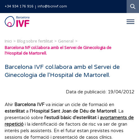
C
+34 934 176 916
info@bcnivf.com
Barcelona
IVF
Inici
Blog sobre fertilitat
General
Barcelona IVF col.labora amb el Servei de Ginecologia de
l'Hospital de Martorell.
Barcelona IVF col.labora amb el Servei de
Ginecologia de l'Hospital de Martorell.
Data de publicació: 19/04/2012
Ahir
Barcelona IVF
va iniciar un cicle de formació en
esterilitat
a
l'Hospital Sant Joan de Déu de Martorell
. La
presentació sobre
l'estudi bàsic d'esterilitat i
avortaments de
repetició
i la identificació de factors de risc va ser de gran
interès pels assistents. En el futur estan previstes noves
sessions de formació i presentació de casos clínics.