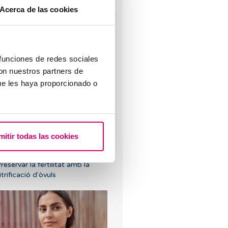
Acerca de las cookies
 funciones de redes sociales
rimera ecografia després
con nuestros partners de
'una FIV o ovodonació
ue les haya proporcionado o
mitir todas las cookies
reservar la fertilitat amb la
itrificació d'òvuls