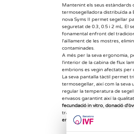
Mantenint els seus estàndards d
termosegelladora distribuïda a 
nova Syms II permet segellar pal
seguretat de 0.3, 0.5 i 2 mL. El
fonamental enfront del tradicio
l'aïllament de les mostres, elimi
contaminades.
A més per la seva ergonomia, per
l'interior de la cabina de flux la
embrions es vegin afectats per 
La seva pantalla tàctil permet tr
termosegellar, així com la seva 
regular la temperatura de segell
envasos garantint així la qualita
fecundació in vitro
,
donació d'òv
tractament a
Barcelona IVF
pot
embrions
segueixen els màxims