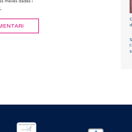
es meves dades i
.
Q
d
S
l
t