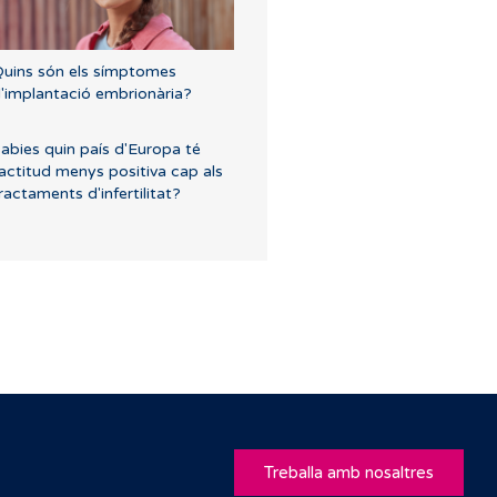
uins són els símptomes
'implantació embrionària?
abies quin país d'Europa té
'actitud menys positiva cap als
ractaments d'infertilitat?
Treballa amb nosaltres