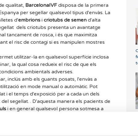
e qualitat,
BarcelonaIVF
disposa de la primera
Espanya per segellar qualsevol tipus d'envàs. La
letes d'
embrions
i
criotubs de semen
d'alta
 segellat dels criotubs presenta un avantatge
nal tancament de rosca, i és que maximitza
nant el risc de contagi si es manipulen mostres
C
met utilitzar-la en qualsevol superfície inclosa
f
t
minar, la qual cosa redueix el risc de que els
condicions ambientals adverses.
iar, inclús amb els guants posats, l'envàs a
utilització en mode manual o automàtic. Pot
at i el temps d'exposició per a cada un dels
t del segellat. . D'aquesta manera els pacients de
uls
i en general qualsevol persona sotmesa a
Q
 estar segura que les
mostres
recollides i els seus
s
 estàndards de seguretat.
t