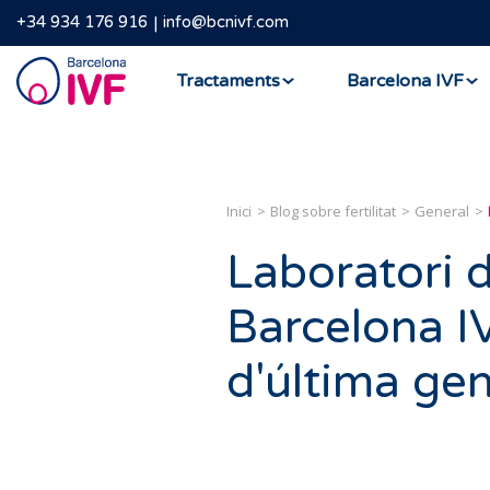
+34 934 176 916
info@bcnivf.com
Barcelona
Tractaments
Barcelona IVF
IVF
Inici
Blog sobre fertilitat
General
Laboratori 
Barcelona I
d'última ge