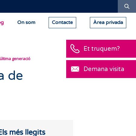
Ce
og
On som
Contacte
Àrea privada
Et truquem?
'última generació
Demana visita
a de
Els més llegits