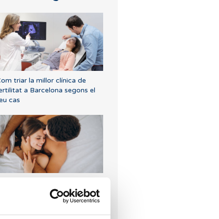
om triar la millor clínica de
ertilitat a Barcelona segons el
eu cas
uè passa si mantinc relacions
exuals després d'una
ransferència d'embrions?