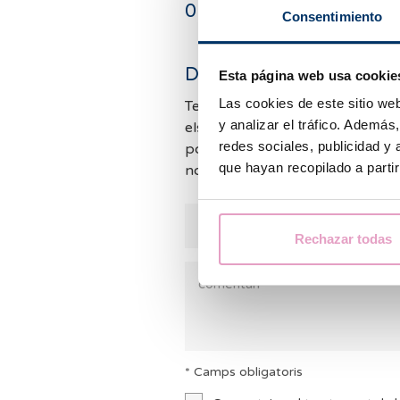
0
comentaris
Consentimiento
Deixa un comentari
Esta página web usa cookie
Las cookies de este sitio we
Tenim moltes consultes i no po
y analizar el tráfico. Ademá
els comentaris. Mirarem de resp
redes sociales, publicidad y
possible. Mentrestant, et convi
que hayan recopilado a parti
nostres
FAQ
per si et podem aj
Rechazar todas
* Camps obligatoris