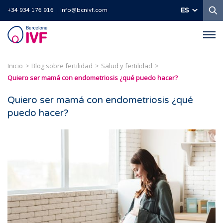
B
ES
+34 934 176 916
info@bcnivf.com
Barcelona
IVF
Inicio
Blog sobre fertilidad
Salud y fertilidad
Quiero ser mamá con endometriosis ¿qué puedo hacer?
Quiero ser mamá con endometriosis ¿qué
puedo hacer?