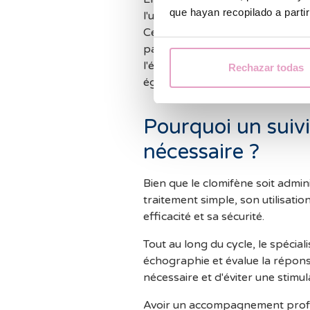
que hayan recopilado a parti
l'utilisent parviennent à ovuler,
Cependant, il est important de r
pas qu'une grossesse survienne. 
l'état de l'endomètre et la sant
Rechazar todas
également sur les résultats.
Pourquoi un suivi 
nécessaire ?
Bien que le clomifène soit admini
traitement simple, son utilisati
efficacité et sa sécurité.
Tout au long du cycle, le spéciali
échographie et évalue la réponse
nécessaire et d'éviter une stimu
Avoir un accompagnement profes