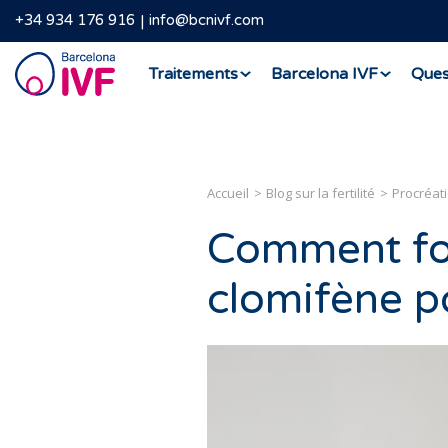
+34 934 176 916
info@bcnivf.com
Barcelona
Traitements
Barcelona IVF
Ques
IVF
Accueil
Blog sur la fertilité
Procréat
Comment fon
clomifène po