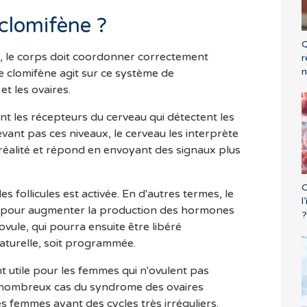
clomifène ?
Q
e, le corps doit coordonner correctement
r
n
 clomifène agit sur ce système de
et les ovaires.
nt les récepteurs du cerveau qui détectent les
ant pas ces niveaux, le cerveau les interprète
réalité et répond en envoyant des signaux plus
C
 follicules est activée. En d'autres termes, le
l
e pour augmenter la production des hormones
?
ovule, qui pourra ensuite être libéré
aturelle, soit programmée.
t utile pour les femmes qui n'ovulent pas
nombreux cas du syndrome des ovaires
s femmes ayant des cycles très irréguliers.