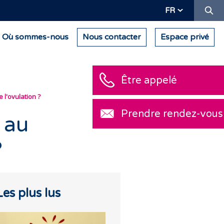
Re
FR
Où sommes-nous
Nous contacter
Espace privé
Être appelé
 l'ovulation ?
Prendre rendez-vous
 au
?
Les plus lus