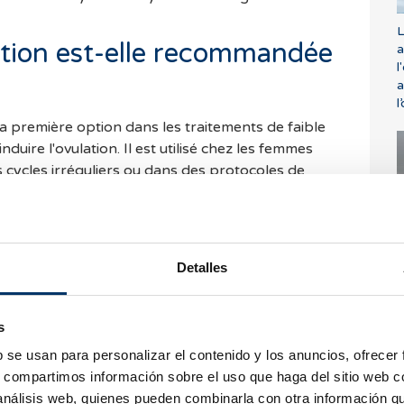
L
ation est-elle recommandée
a
l
a
l
a première option dans les traitements de faible
duire l'ovulation. Il est utilisé chez les femmes
 cycles irréguliers ou dans des protocoles de
ination artificielle.
mment utilisé chez les femmes ayant une
réserve
es traitements comme la
fécondation in vitro
(FIV),
Q
Detalles
s et puissantes sont nécessaires.
e
peut-on attendre du
s
omifène ?
b se usan para personalizar el contenido y los anuncios, ofrecer
s, compartimos información sobre el uso que haga del sitio web 
 análisis web, quienes pueden combinarla con otra información q
fène est bonne. La plupart des femmes qui