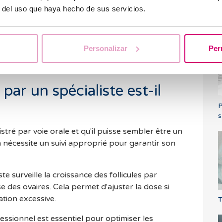
r del uso que haya hecho de sus servicios.
 avec un taux de réussite supérieur à 70%.
P
l
appeler que l'ovulation à elle seule ne garantit
Des facteurs tels que l'âge, la qualité du sperme,
é générale du système reproductif influent
Personalizar
Per
par un spécialiste est-il
P
s
stré par voie orale et qu'il puisse sembler être un
on nécessite un suivi approprié pour garantir son
ste surveille la croissance des follicules par
 des ovaires. Cela permet d'ajuster la dose si
lation excessive.
T
sionnel est essentiel pour optimiser les