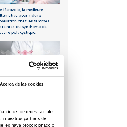
e létrozole, la meilleure
lternative pour induire
'ovulation chez les femmes
tteintes du syndrome de
’ovaire polykystique.
ue se passe-t-il si l'endomètre
Acerca de las cookies
st trop fin ou trop épais ?
 funciones de redes sociales
con nuestros partners de
ue les haya proporcionado o