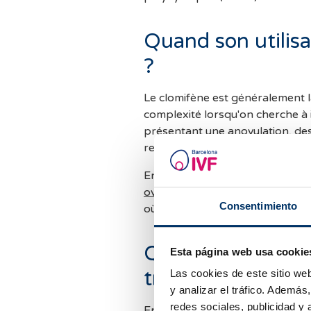
Quand son utilis
?
Le clomifène est généralement l
complexité lorsqu'on cherche à in
présentant une anovulation, des
relations programmées et d'insém
En revanche, il n'est pas coura
ovarienne
très faible ni dans d
Consentimiento
où des stimulations plus précise
Quels résultats 
Esta página web usa cookie
traitement au cl
Las cookies de este sitio we
y analizar el tráfico. Ademá
redes sociales, publicidad y
En général, la réponse au clomi