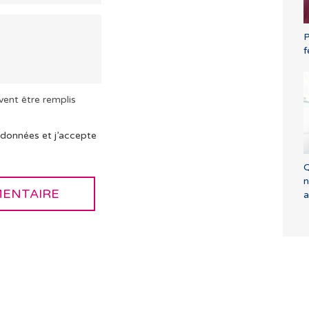
P
f
vent être remplis
 données et j’accepte
Q
n
a