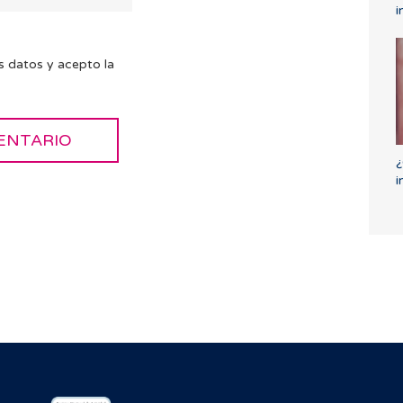
i
s datos y acepto la
¿
i