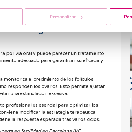
ud general del sistema reproductor también
Personalizar
Per
S
sario el seguimiento de un
a
ra por vía oral y puede parecer un tratamiento
uimiento adecuado para garantizar su eficacia y
¿
sta monitoriza el crecimiento de los folículos
m
mo responden los ovarios. Esto permite ajustar
e
vitar una estimulación excesiva.
 profesional es esencial para optimizar los
conviene modificar la estrategia terapéutica,
ene la respuesta esperada tras varios ciclos.
xperta en fertilidad en Barcelona IVF