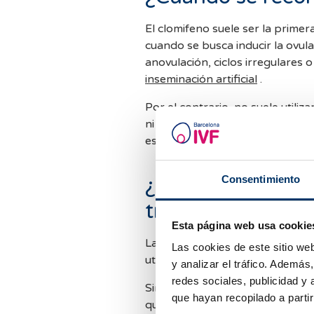
El clomifeno suele ser la prime
cuando se busca inducir la ovu
anovulación, ciclos irregulares
inseminación artificial
.
Por el contrario, no suele utili
ni en tratamientos como la
fecun
estimulaciones más precisas y p
Consentimiento
¿Qué resultados 
tratamiento con 
Esta página web usa cookie
La respuesta al clomifeno es, e
Las cookies de este sitio we
utilizan consigue ovular, con ta
y analizar el tráfico. Ademá
redes sociales, publicidad y
Sin embargo, es importante reco
que hayan recopilado a parti
que el embarazo se produzca. Fa