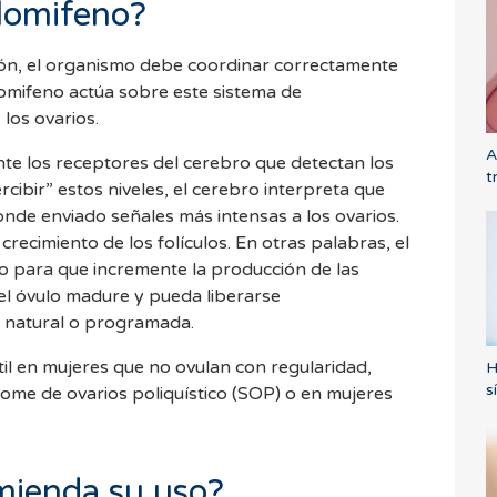
lomifeno?
ión, el organismo debe coordinar correctamente
lomifeno actúa sobre este sistema de
los ovarios.
A
te los receptores del cerebro que detectan los
t
rcibir” estos niveles, el cerebro interpreta que
onde enviado señales más intensas a los ovarios.
crecimiento de los folículos. En otras palabras, el
o para que incremente la producción de las
l óvulo madure y pueda liberarse
a natural o programada.
til en mujeres que no ovulan con regularidad,
H
s
me de ovarios poliquístico (SOP) o en mujeres
mienda su uso?