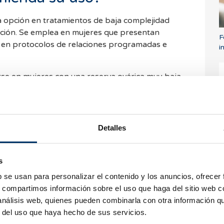
ra opción en tratamientos de baja complejidad
lación. Se emplea en mujeres que presentan
F
 o en protocolos de relaciones programadas e
i
zarse en mujeres con una
reserva ovárica
muy baja
dación in vitro
(FIV), donde se necesitan
otentes.
Detalles
pueden esperarse con el
M
t
clomifeno?
s
n general, buena. La mayoría de mujeres que lo
b se usan para personalizar el contenido y los anuncios, ofrecer
sas que superan el 70%.
s, compartimos información sobre el uso que haga del sitio web 
 análisis web, quienes pueden combinarla con otra información q
rdar que la ovulación por sí sola no garantiza
r del uso que haya hecho de sus servicios.
ctores como la edad, la calidad del semen, el