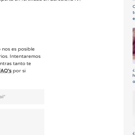
C
t
e
 nos es posible
ios. Intentaremos
ntras tanto te
¿
FAQ’s
por si
h
o
¿