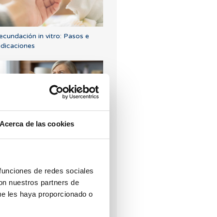
ecundación in vitro: Pasos e
ndicaciones
Acerca de las cookies
enopausia: síntomas, causas y
ratamientos para afrontarla
Los más leídos
 funciones de redes sociales
con nuestros partners de
ue les haya proporcionado o