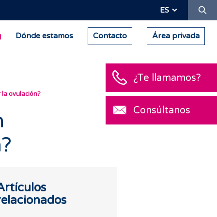
Bu
ES
g
Dónde estamos
Contacto
Área privada
¿Te llamamos?
 la ovulación?
Consúltanos
n
n?
Artículos
relacionados