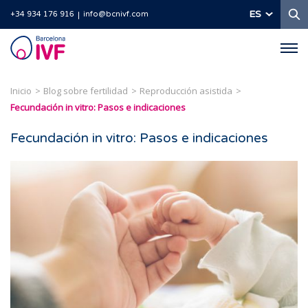
B
ES
+34 934 176 916
info@bcnivf.com
Barcelona
IVF
Inicio
Blog sobre fertilidad
Reproducción asistida
Fecundación in vitro: Pasos e indicaciones
Fecundación in vitro: Pasos e indicaciones