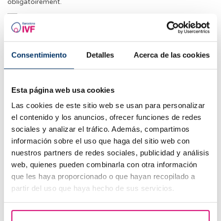
obligatoirement.
J’autorise le traitement de mes données et j’accepte la
politique de confidentialité.
Consentimiento
Detalles
Acerca de las cookies
Esta página web usa cookies
Las cookies de este sitio web se usan para personalizar
Les plus lus
el contenido y los anuncios, ofrecer funciones de redes
sociales y analizar el tráfico. Además, compartimos
información sobre el uso que haga del sitio web con
nuestros partners de redes sociales, publicidad y análisis
web, quienes pueden combinarla con otra información
que les haya proporcionado o que hayan recopilado a
partir del uso que haya hecho de sus servicios.