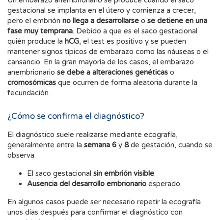
Un embarazo anembrionario se produce cuando el saco
gestacional se implanta en el útero y comienza a crecer,
pero el embrión
no llega a desarrollarse
o
se detiene en una
fase muy temprana
. Debido a que es el saco gestacional
quién produce la
hCG
, el test es positivo y se pueden
mantener signos típicos de embarazo como las náuseas o el
cansancio. En la gran mayoría de los casos, el embarazo
anembrionario
se debe a alteraciones genéticas
o
cromosómicas
que ocurren de forma aleatoria durante la
fecundación.
¿Cómo se confirma el diagnóstico?
El diagnóstico suele realizarse mediante ecografía,
generalmente entre la
semana 6
y
8
de gestación, cuando se
observa:
El saco gestacional
sin embrión visible
.
Ausencia del desarrollo embrionario
esperado.
En algunos casos puede ser necesario repetir la ecografía
unos días después para confirmar el diagnóstico con