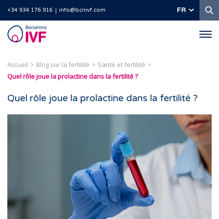
R
FR
+34 934 176 916
info@bcnivf.com
Barcelona
IVF
Accueil
Blog sur la fertilité
Santé et fertilité
Quel rôle joue la prolactine dans la fertilité ?
Quel rôle joue la prolactine dans la fertilité ?