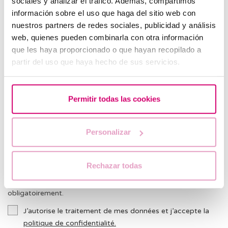
sociales y analizar el tráfico. Además, compartimos
Nous recevons beaucoup de courriers et nous ne pouvons
información sobre el uso que haga del sitio web con
pas répondre à tous les commentaires. Nous tenterons de
nuestros partners de redes sociales, publicidad y análisis
vous répondre au plus tôt. En attendant, nous vous
web, quienes pueden combinarla con otra información
conseillons de consulter nos
FAQ
au cas où celles-ci
que les haya proporcionado o que hayan recopilado a
pourraient vous aider.
partir del uso que haya hecho de sus servicios.
Permitir todas las cookies
Personalizar
Rechazar todas
* Les champs indiqués avec un * doivent être remplis
obligatoirement.
J’autorise le traitement de mes données et j’accepte la
politique de confidentialité.