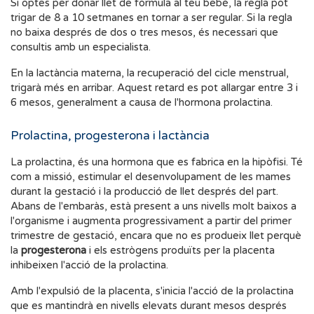
Si optes per donar llet de fórmula al teu bebè, la regla pot
trigar de 8 a 10 setmanes en tornar a ser regular. Si la regla
no baixa després de dos o tres mesos, és necessari que
consultis amb un especialista.
En la lactància materna, la recuperació del cicle menstrual,
trigarà més en arribar. Aquest retard es pot allargar entre 3 i
6 mesos, generalment a causa de l'hormona prolactina.
Prolactina, progesterona i lactància
La prolactina, és una hormona que es fabrica en la hipòfisi. Té
com a missió, estimular el desenvolupament de les mames
durant la gestació i la producció de llet després del part.
Abans de l'embaràs, està present a uns nivells molt baixos a
l'organisme i augmenta progressivament a partir del primer
trimestre de gestació, encara que no es produeix llet perquè
la
progesterona
i els estrògens produïts per la placenta
inhibeixen l'acció de la prolactina.
Amb l'expulsió de la placenta, s'inicia l'acció de la prolactina
que es mantindrà en nivells elevats durant mesos després