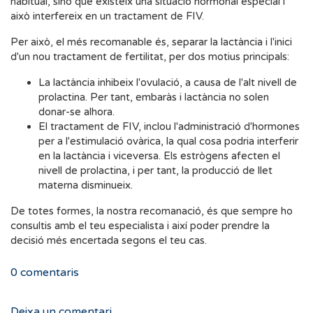
habitual, sinó que existeix una situació hormonal especial i
això interfereix en un tractament de FIV.
Per això, el més recomanable és, separar la lactància i l'inici
d'un nou tractament de fertilitat, per dos motius principals:
La lactància inhibeix l'ovulació, a causa de l'alt nivell de
prolactina. Per tant, embaràs i lactància no solen
donar-se alhora.
El tractament de FIV, inclou l'administració d'hormones
per a l'estimulació ovàrica, la qual cosa podria interferir
en la lactància i viceversa. Els estrògens afecten el
nivell de prolactina, i per tant, la producció de llet
materna disminueix.
De totes formes, la nostra recomanació, és que sempre ho
consultis amb el teu especialista i així poder prendre la
decisió més encertada segons el teu cas.
0
comentaris
Deixa un comentari