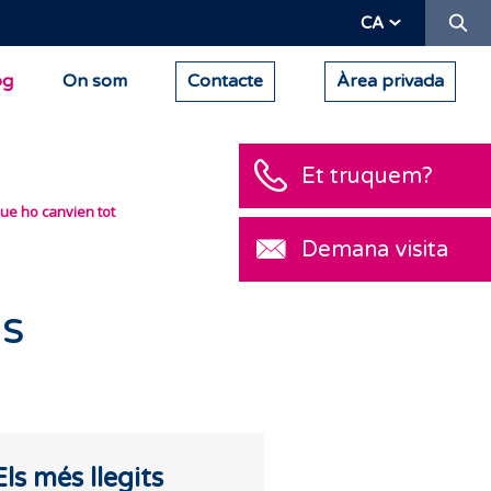
Ce
CA
og
On som
Contacte
Àrea privada
Et truquem?
e ho canvien tot
Demana visita
ns
Els més llegits