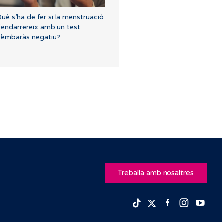
uè s’ha de fer si la menstruació
'endarrereix amb un test
’embaràs negatiu?
Treballa amb nosaltres
Facebook
Insta
Yo
TikTok
Twitter