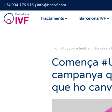
+34 934 176 916
info@bcnivf.com
Barcelona
Tractaments
Barcelona IVF
IVF
Inici
Blog sobre fertilitat
Barcelona 
Comença #U
campanya qu
que ho canv