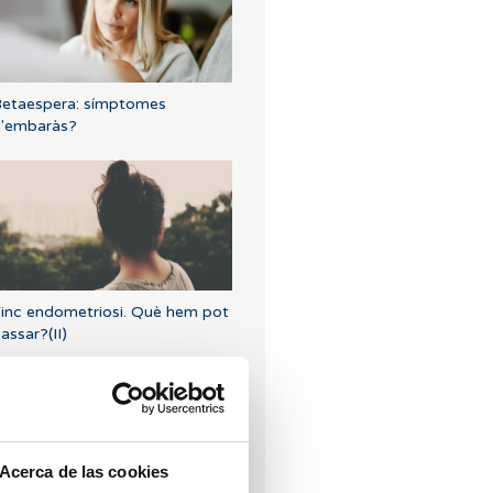
etaespera: símptomes
'embaràs?
inc endometriosi. Què hem pot
assar?(II)
Acerca de las cookies