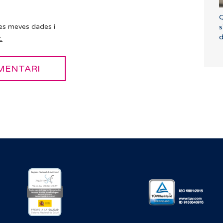
Q
es meves dades i
s
d
.