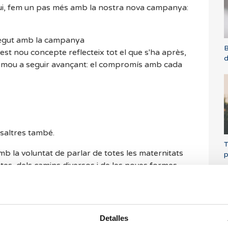
vui, fem un pas més amb la nostra nova campanya:
regut amb la campanya
B
t nou concepte reflecteix tot el que s'ha après,
d
ens mou a seguir avançant: el compromís amb cada
osaltres també.
T
la voluntat de parlar de totes les maternitats
p
ntes, dels camins diversos i de les noves formes
 missatge, perquè tampoc no hi ha una única
Detalles