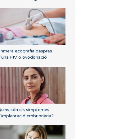
rimera ecografia després
'una FIV o ovodonació
uins són els símptomes
'implantació embrionària?