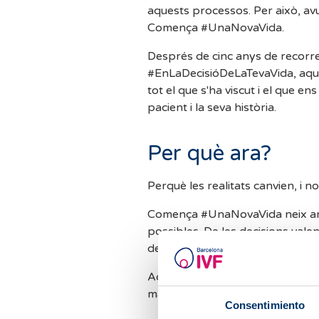
aquests processos. Per això, a
Comença #UnaNovaVida.
Després de cinc anys de recor
#EnLaDecisióDeLaTevaVida, aques
tot el que s'ha viscut i el que 
pacient i la seva història.
Per què ara?
Perquè les realitats canvien, i n
Comença #UnaNovaVida neix amb 
possibles. De les decisions vale
de començar.
Aquesta campanya no té un únic
manera de viure la maternitat:
Consentimiento