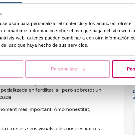
mares soles.
D
en en formar una família.
v
s
var la seva fertilitat per decidir més endavant.
ys intentant-ho, troben en la medicina
b se usan para personalizar el contenido y los anuncios, ofrecer
rtunitat.
s, compartimos información sobre el uso que haga del sitio web 
 análisis web, quienes pueden combinarla con otra información q
bre una porta cap a un futur possible. I aquí és
r del uso que haya hecho de sus servicios.
A
 compta
Personalizar
Per
p
h
només una campanya. És una manera de
pecialitzada en fertilitat, sí, però sobretot un
D
cuida.
e
l
l moment més important. Amb honestitat,
 i tots els seus visuals a les nostres xarxes