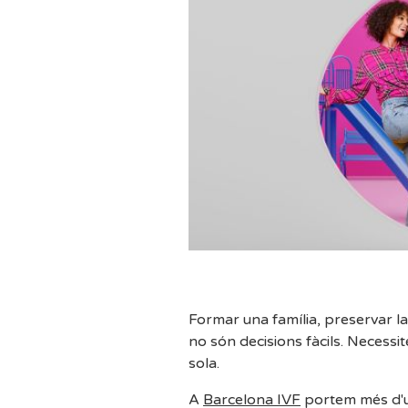
Formar una família, preservar la
no són decisions fàcils. Necessit
sola.
A
Barcelona IVF
portem més d'una dècada acompanyant dones i famílies en