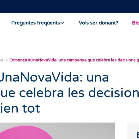
Preguntes freqüents
Vols ser donant?
Bl
IVF
Comença #UnaNovaVida: una campanya que celebra les decisions qu
naNovaVida: una
e celebra les decisio
ien tot