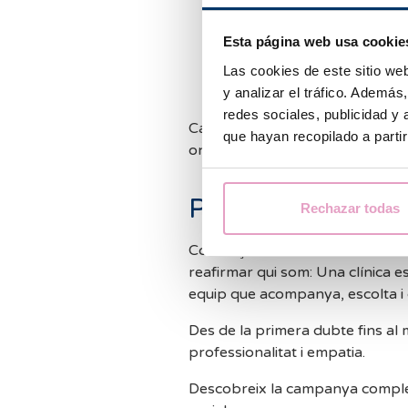
Dones que decideixen ser 
Parelles de dones que somi
Esta página web usa cookie
Dones que opten per preser
Parelles que, després d'an
Las cookies de este sitio we
reproductiva una nova opo
y analizar el tráfico. Ademá
redes sociales, publicidad y
Cada una d'aquestes decisions o
que hayan recopilado a parti
on tot comença.
Perquè cada pas
Rechazar todas
Comença #UnaNovaVida no és 
reafirmar qui som: Una clínica es
equip que acompanya, escolta i 
Des de la primera dubte fins a
professionalitat i empatia.
Descobreix la campanya completa