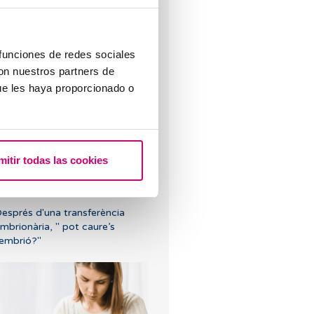
iferències entre fecundació in
itro i inseminació artificial
 funciones de redes sociales
con nuestros partners de
ue les haya proporcionado o
mb reproducció assistida es
mitir todas las cookies
oden evitar malalties
ereditàries?
esprés d'una transferència
mbrionària, " pot caure’s
'embrió?"