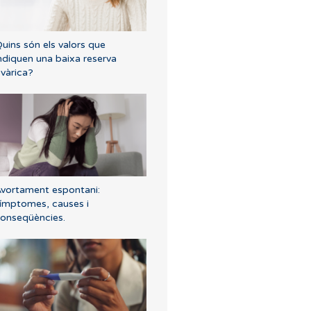
uins són els valors que
ndiquen una baixa reserva
vàrica?
vortament espontani:
ímptomes, causes i
onseqüències.