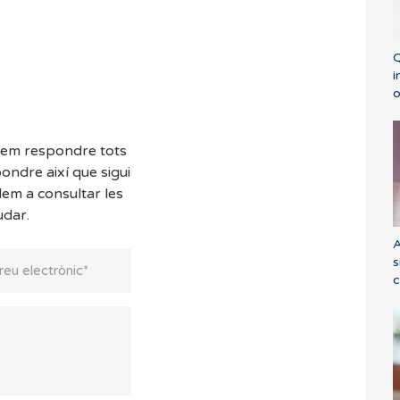
Q
i
o
dem respondre tots
ondre així que sigui
dem a consultar les
udar.
A
s
c