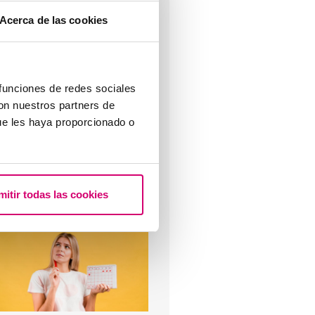
Acerca de las cookies
Qué hacer si hay retraso
enstrual con un test de
mbarazo negativo?
 funciones de redes sociales
con nuestros partners de
ue les haya proporcionado o
lujo marrón: causas, relación
mitir todas las cookies
on la regla y el embarazo