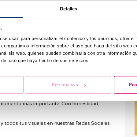
eñan con formar una familia.
ar su fertilidad para decidir más adelante.
Detalles
entándolo, encuentran en la medicina
¿
ortunidad.
m
s
e
re una puerta hacia un futuro posible. Y ahí es
b se usan para personalizar el contenido y los anuncios, ofrecer
s, compartimos información sobre el uso que haga del sitio web 
 análisis web, quienes pueden combinarla con otra información q
o cuenta
r del uso que haya hecho de sus servicios.
olo una campaña. Es una forma de reafirmar
F
ializada en fertilidad, sí, pero ante todo un
Personalizar
Per
c
 cuida.
l momento más importante. Con honestidad,
 todos sus visuales en nuestras Redes Sociales.