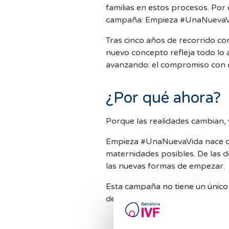
familias en estos procesos. Por
campaña: Empieza #UnaNuevaV
Tras cinco años de recorrido c
nuevo concepto refleja todo lo a
avanzando: el compromiso con ca
¿Por qué ahora?
Porque las realidades cambian,
Empieza #UnaNuevaVida nace con
maternidades posibles. De las de
las nuevas formas de empezar.
Esta campaña no tiene un únic
de vivir la maternidad:
Mujeres que deciden ser ma