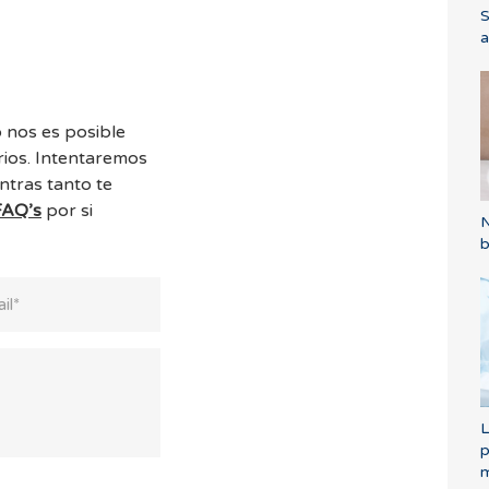
S
a
 nos es posible
ios. Intentaremos
ntras tanto te
FAQ’s
por si
N
b
L
p
m