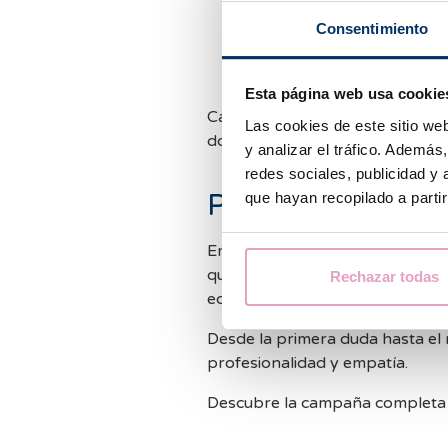
Parejas de mujeres que su
Mujeres que eligen preserv
Consentimiento
Parejas que, tras años int
reproductiva una nueva op
Esta página web usa cookie
Cada una de estas decisiones ab
Las cookies de este sitio we
donde empieza todo.
y analizar el tráfico. Ademá
redes sociales, publicidad y
Porque cada pas
que hayan recopilado a parti
Empieza #UnaNuevaVida no es s
quiénes somos: Una clínica espec
Rechazar todas
equipo que acompaña, escucha y
Desde la primera duda hasta e
profesionalidad y empatía.
Descubre la campaña completa y