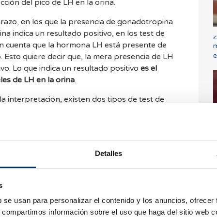
cción del pico de LH en la orina.
arazo, en los que la presencia de gonadotropina
na indica un resultado positivo, en los test de
¿
en cuenta que la hormona LH está presente de
m
e
lo. Esto quiere decir que, la mera presencia de LH
tivo. Lo que indica un resultado positivo
es el
eles de LH en la orina
.
la interpretación, existen dos tipos de test de
ma de ofrecer el resultado:
reactivas
: para que el resultado sea positivo, la
C
ual o más intensa que la línea control. Si la línea
e
ificativamente más clara, indica que aún no se ha
Detalles
 por tanto, que la mujer no se encuentra en sus
s
sultan más fáciles de interpretar, ya que el
ta el resultado y lo muestra en formato digital,
b se usan para personalizar el contenido y los anuncios, ofrecer
s, compartimos información sobre el uso que haga del sitio web 