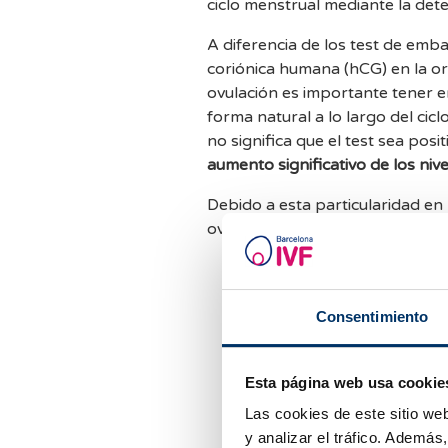
ciclo menstrual mediante la dete
A diferencia de los test de emb
coriónica humana (hCG) en la ori
ovulación es importante tener 
forma natural a lo largo del cic
no significa que el test sea posi
aumento significativo de los niv
Debido a esta particularidad en 
ovulación, que difieren en la for
Test de ovulación en tiras 
línea del test debe verse ig
de LH no aparece o es sign
Consentimiento
producido el pico de LH y,
días fértiles.
Esta página web usa cookie
Test de ovulación digital:
re
propio dispositivo interpre
Las cookies de este sitio we
como positivo o negativo.
y analizar el tráfico. Ademá