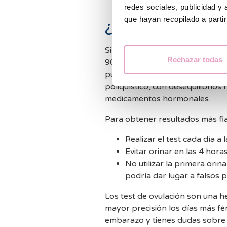
redes sociales, publicidad y
que hayan recopilado a parti
¿Son fiables los 
Si se utilizan correctamente, los
Rechazar todas
90%, especialmente en mujeres c
puede disminuir en mujeres con 
poliquístico, con desequilibrio
medicamentos hormonales.
Para obtener resultados más fia
Realizar el test cada día a
Evitar orinar en las 4 horas
No utilizar la primera ori
podría dar lugar a falsos p
Los test de ovulación son una he
mayor precisión los días más fér
embarazo y tienes dudas sobre t