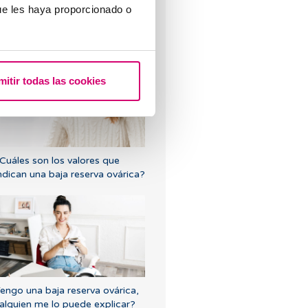
ue les haya proporcionado o
Puedo quedar embarazada si
e tenido o tengo quistes en los
varios?
mitir todas las cookies
Cuáles son los valores que
ndican una baja reserva ovárica?
engo una baja reserva ovárica,
alguien me lo puede explicar?