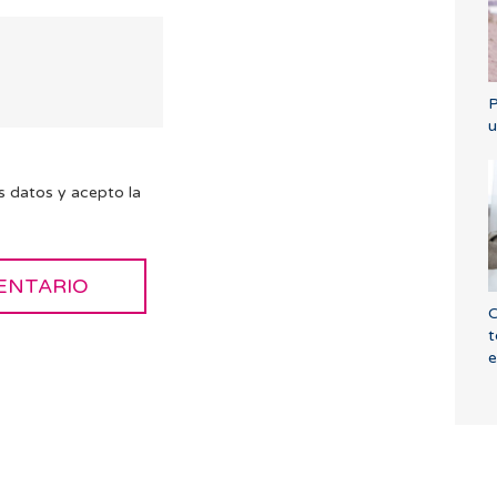
P
u
s datos y acepto la
C
t
e