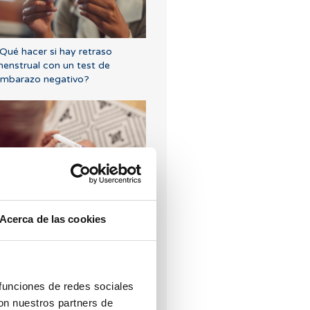
Qué hacer si hay retraso
enstrual con un test de
mbarazo negativo?
uando hacer un test de
mbarazo tras una FIV
Acerca de las cookies
 funciones de redes sociales
con nuestros partners de