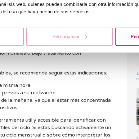
 análisis web, quienes pueden combinarla con otra información q
¿
r del uso que haya hecho de sus servicios.
test de ovulación?
h
o
 test de ovulación tienen una fiabilidad superior al
Personalizar
Per
on ciclos regulares. No obstante, su fiabilidad
ciclos irregulares, síndrome de ovario
s hormonales o bajo tratamiento con
¿
bles, se recomienda seguir estas indicaciones:
i
 la misma hora.
 previas a su realización.
na de la mañana, ya que al estar más concentrada
ositivos.
rramienta útil y accesible para identificar con
tiles del ciclo. Si estás buscando activamente un
T
u ciclo menstrual o sobre cómo interpretar los
¿