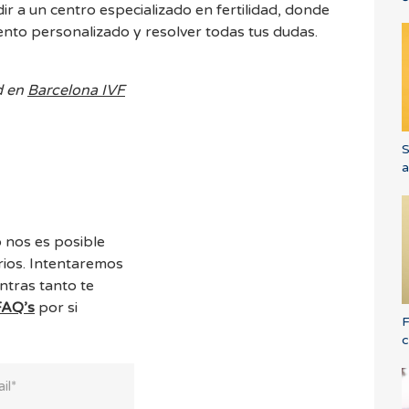
 a un centro especializado en fertilidad, donde
nto personalizado y resolver todas tus dudas.
d en
Barcelona IVF
S
a
 nos es posible
ios. Intentaremos
ntras tanto te
FAQ’s
por si
F
c