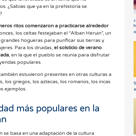
s. ¿Sabías que ya en la prehistoria se
?
¿
meros ritos comenzaron a practicarse alrededor
h
o
onces, los celtas festejaban el “Alban Heruin”, un
 grandes hogueras para purificar sus tierras y
ujeres. Para los druidas,
el solsticio de verano
rada
, en la que el pueblo se reunía para disfrutar
leyendas populares.
ol también estuvieron presentes en otras culturas a
os, los griegos, los aztecas, los romanos, los incas
S
os ejemplos.
a
lidad más populares en la
an
 se basa en una adaptación de la cultura