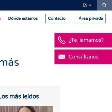
Bu
ES
g
Dónde estamos
Contacto
Área privada
¿Te llamamos?
Consúltanos
d más
Los más leídos