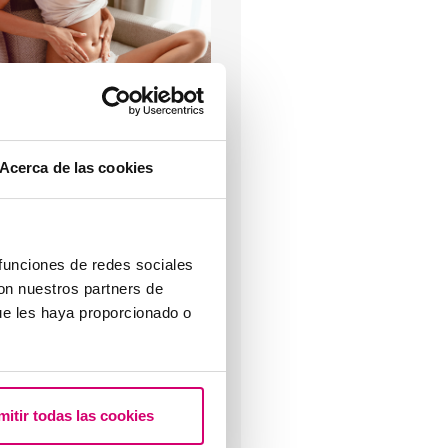
tero lateralizado o inclinado:
cómo afecta a la fertilidad?
Acerca de las cookies
 funciones de redes sociales
con nuestros partners de
ue les haya proporcionado o
rogesterona, ¿cuándo hay que
tilizarla?
mitir todas las cookies