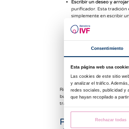
Escribir un deseo y arrojar
purificador. Esta tradición
simplemente en escribir un
consuma en la hoguera.
Las hierbas terapéuticas:
h
pedir deseos. Por ejemplo,
que juntas conforman lo q
Consentimiento
reunir las diferentes hierb
codeso y hierba de san Ju
siete fuentes diferentes y 
Esta página web usa cookie
intemperie. A la mañana si
Las cookies de este sitio we
para que nuestra piel rej
y analizar el tráfico. Ademá
Rituales y tradiciones aparte, lo
redes sociales, publicidad y
buscar el embarazo tanto de for
que hayan recopilado a parti
tratamiento de fertilidad.
Razones por las q
Rechazar todas