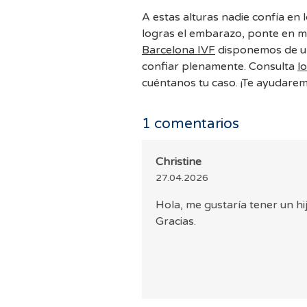
A estas alturas nadie confía en l
logras el embarazo, ponte en m
Barcelona IVF
disponemos de una gran variedad de métodos en los que puedes
confiar plenamente. Consulta
l
cuéntanos tu caso. ¡Te ayudarem
1
comentarios
Christine
27.04.2026
Hola, me gustaría tener un hi
Gracias.