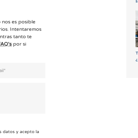
s
 nos es posible
ios. Intentaremos
ntras tanto te
FAQ’s
por si
T
¿
s datos y acepto la