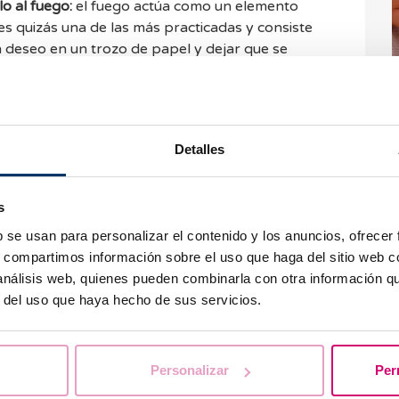
lo al fuego:
el fuego actúa como un elemento
 es quizás una de las más practicadas y consiste
 deseo en un trozo de papel y dejar que se
ay determinadas plantas que se utilizan para
 en Galicia se recogen siete hierbas diferentes
Ú
ue se conoce como “hierbas de San Juan”. Tras
¿
Detalles
as (hinojo, helecho, malva, romero, hierba luisa,
an) hay que meterlas en agua procedente de
dejarlas reposar durante toda la noche a la
s
guiente, hay que lavarse la cara con esa agua
b se usan para personalizar el contenido y los anuncios, ofrecer
uvenezca y gocemos de buena salud.
s, compartimos información sobre el uso que haga del sitio web 
 cierto es que el verano es una estación ideal para
 análisis web, quienes pueden combinarla con otra información q
P
ma natural, como si necesitas someterte a un
r del uso que haya hecho de sus servicios.
u
ue realizar un tratamiento
Personalizar
Per