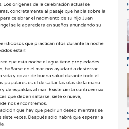
s. Los orígenes de la celebración actual se
F
c
uras, concretamente al pasaje que habla sobre la
ara celebrar el nacimiento de su hijo Juan
ángel se le apareciera en sueños anunciando su
rsticiosos que practican ritos durante la noche
cidos están:
E
ree que esta noche el agua tiene propiedades
s
ión, bañarse en el mar nos ayudará a desterrar
a vida y gozar de buena salud durante todo el
s populares es el de saltar las olas de la mano
 y de espaldas al mar. Existe cierta controversia
es que deben saltarse, siete o nueve,
nde nos encontremos.
tradición que hay que pedir un deseo mientras se
N
de siete veces. Después sólo habrá que esperar a
b
la.