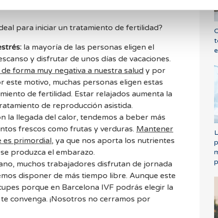
verano
eal para iniciar un tratamiento de fertilidad?
C
t
strés:
la mayoría de las personas eligen el
e
scanso y disfrutar de unos días de vacaciones.
 de forma muy negativa a nuestra salud
y por
Por este motivo, muchas personas eligen estas
amiento de fertilidad. Estar relajados aumenta la
tratamiento de reproducción asistida.
n la llegada del calor, tendemos a beber más
ntos frescos como frutas y verduras.
Mantener
L
 es primordial
, ya que nos aporta los nutrientes
p
 se produzca el embarazo.
m
p
ano, muchos trabajadores disfrutan de jornada
lemos disponer de más tiempo libre. Aunque este
ocupes porque en Barcelona IVF podrás elegir la
s te convenga. ¡Nosotros no cerramos por