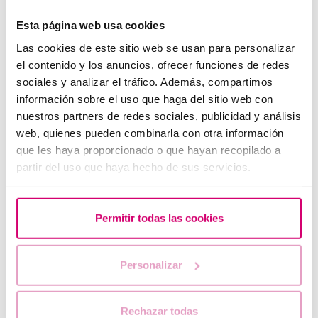
Esta página web usa cookies
Què passa si mantinc relacions sexuals després d'una
Las cookies de este sitio web se usan para personalizar
transferència d'embrions?
el contenido y los anuncios, ofrecer funciones de redes
sociales y analizar el tráfico. Además, compartimos
información sobre el uso que haga del sitio web con
nuestros partners de redes sociales, publicidad y análisis
web, quienes pueden combinarla con otra información
que les haya proporcionado o que hayan recopilado a
partir del uso que haya hecho de sus servicios.
Permitir todas las cookies
Diferències entre fecundació in vitro i inseminació
artificial
Personalizar
Rechazar todas