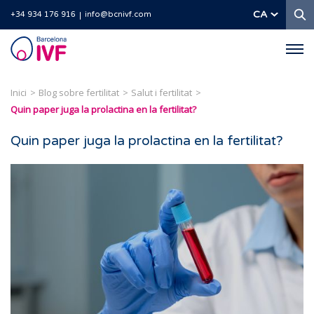
C
CA
+34 934 176 916
info@bcnivf.com
Barcelona
IVF
Inici
Blog sobre fertilitat
Salut i fertilitat
Quin paper juga la prolactina en la fertilitat?
Quin paper juga la prolactina en la fertilitat?