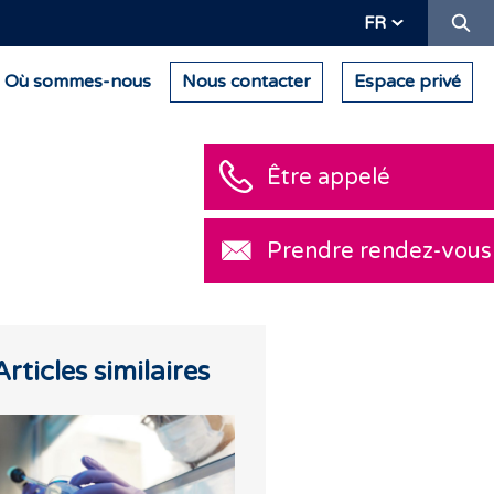
Re
FR
Où sommes-nous
Nous contacter
Espace privé
Être appelé
Prendre rendez-vous
Articles similaires