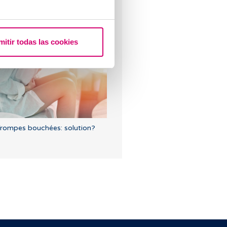
ertes brunes : causes, lien avec
mitir todas las cookies
es règles et la grossesse
rompes bouchées: solution?