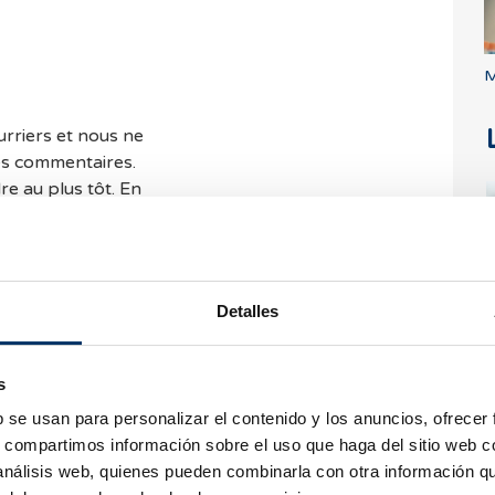
M
rriers et nous ne
es commentaires.
e au plus tôt. En
s de consulter nos
nt vous aider.
Detalles
Q
r
n
s
b se usan para personalizar el contenido y los anuncios, ofrecer
s, compartimos información sobre el uso que haga del sitio web 
 análisis web, quienes pueden combinarla con otra información q
vent être remplis