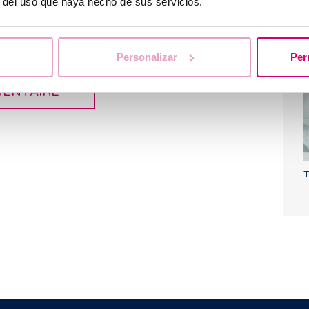
r del uso que haya hecho de sus servicios.
 données et j’accepte
P
Personalizar
Per
l
T