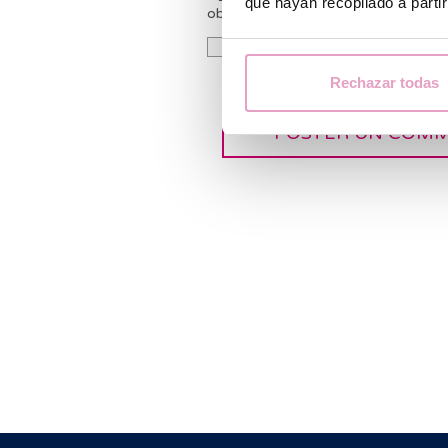
que hayan recopilado a parti
obligatoirement.
J’autorise le traitement de mes
la
politique de confidentialité.
Rechazar todas