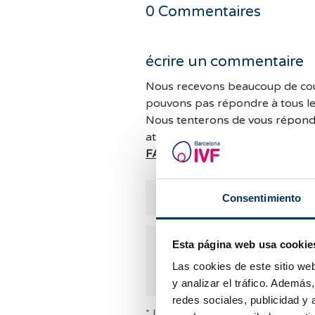
0
Commentaires
écrire un commentaire
Nous recevons beaucoup de cou
pouvons pas répondre à tous l
Nous tenterons de vous répondr
attendant, nous vous conseillon
FAQ
au cas où celles-ci pourraie
Consentimiento
Esta página web usa cookie
Las cookies de este sitio we
y analizar el tráfico. Ademá
redes sociales, publicidad y
* Les champs indiqués avec un * doi