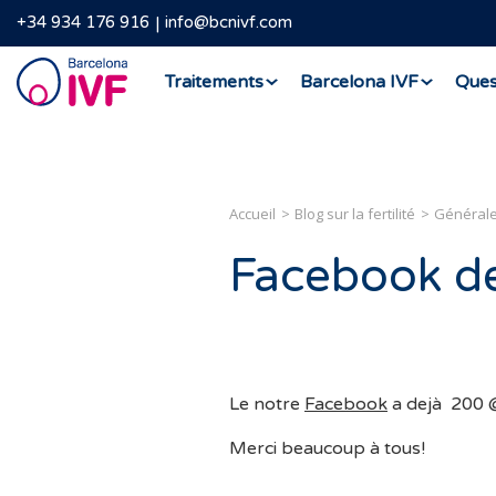
+34 934 176 916
info@bcnivf.com
Barcelona
Traitements
Barcelona IVF
Ques
IVF
Accueil
Blog sur la fertilité
Général
Facebook de
Le notre
Facebook
a dejà 200 @
Merci beaucoup à tous!