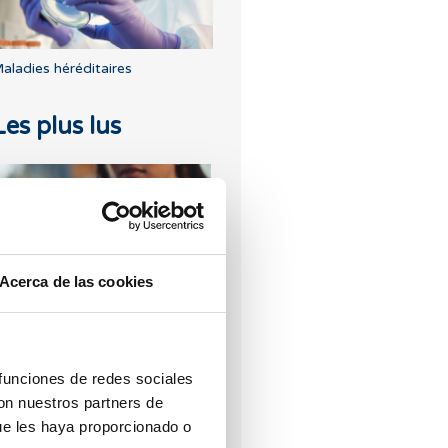
aladies héréditaires
Les plus lus
Acerca de las cookies
ue faire en cas de retard de
ègles avec un test de grossesse
égatif ?
 funciones de redes sociales
con nuestros partners de
ue les haya proporcionado o