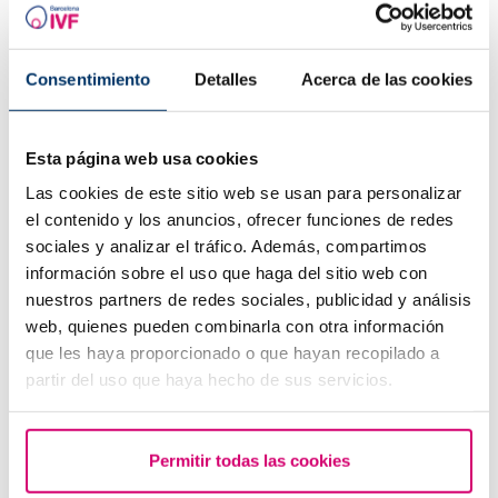
Consentimiento
Detalles
Acerca de las cookies
Esta página web usa cookies
Las cookies de este sitio web se usan para personalizar
el contenido y los anuncios, ofrecer funciones de redes
sociales y analizar el tráfico. Además, compartimos
Que faire en cas de retard de règles avec un test de
información sobre el uso que haga del sitio web con
grossesse négatif ?
nuestros partners de redes sociales, publicidad y análisis
web, quienes pueden combinarla con otra información
que les haya proporcionado o que hayan recopilado a
partir del uso que haya hecho de sus servicios.
Permitir todas las cookies