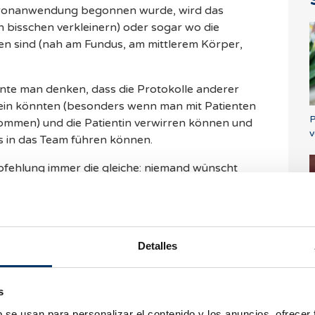
steronanwendung begonnen wurde, wird das
n bisschen verkleinern) oder sogar wo die
 sind (nah am Fundus, am mittlerem Körper,
önnte man denken, dass die Protokolle anderer
sein könnten (besonders wenn man mit Patienten
P
kommen) und die Patientin verwirren können und
v
s in das Team führen können.
pfehlung immer die gleiche: niemand wünscht
beiter, die Sie behandeln, so vertrauen Sie auf
hieden haben. So lange dieser gute Ergebnisse
basierend auf den Daten, die wir gesammelt haben,
Gebärmutterschleimhautdicke für die
Detalles
m 8. Zyklustag die Gebärmutterschleimhaut,
W
S
ir prüfen nicht die Struktur der
d
s
b se usan para personalizar el contenido y los anuncios, ofrecer