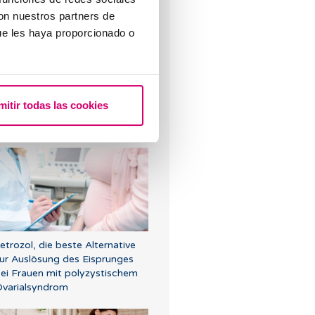
con nuestros partners de
ue les haya proporcionado o
as tun bei einer
usgebliebenen Periode und
mitir todas las cookies
inem negativen
chwangerschaftstest?
etrozol, die beste Alternative
ur Auslösung des Eisprunges
ei Frauen mit polyzystischem
varialsyndrom