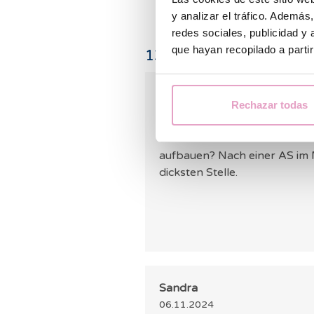
y analizar el tráfico. Ademá
redes sociales, publicidad y
que hayan recopilado a parti
139
Bemerkungen
Alexandra
Rechazar todas
09.12.2021
Wie kann man das Endometri
aufbauen? Nach einer AS im M
dicksten Stelle.
Sandra
06.11.2024