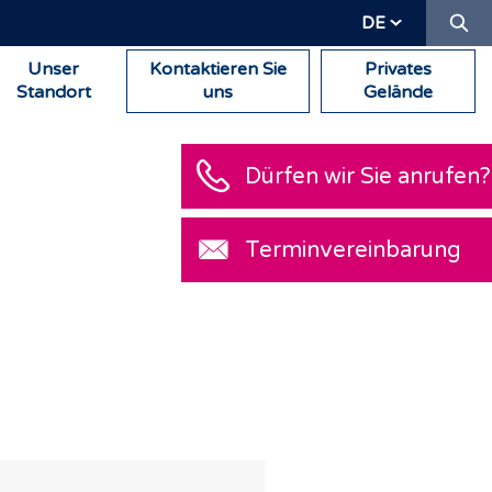
Su
DE
Unser
Kontaktieren Sie
Privates
Standort
uns
Gelände
Dürfen wir Sie an
Terminvereinbar