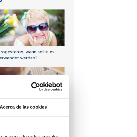
rogesteron, wann sollte es
erwendet werden?
Acerca de las cookies
ann sollte ein
chwangerschaftest nach IVF
urchgefürt werden ?
 funciones de redes sociales