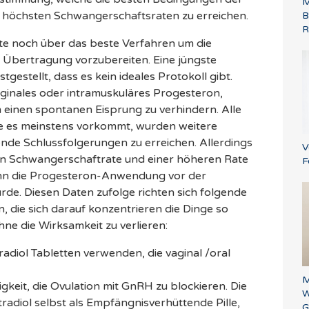
M
ie höchsten Schwangerschaftsraten zu erreichen.
B
R
te noch über das beste Verfahren um die
 Übertragung vorzubereiten. Eine jüngste
gestellt, dass es kein ideales Protokoll gibt.
vaginales oder intramuskuläres Progesteron,
einen spontanen Eisprung zu verhindern. Alle
ie es meinstens vorkommt, wurden weitere
de Schlussfolgerungen zu erreichen. Allerdings
V
en Schwangerschaftrate und einer höheren Rate
F
nn die Progesteron-Anwendung vor der
e. Diesen Daten zufolge richten sich folgende
 die sich darauf konzentrieren die Dinge so
hne die Wirksamkeit zu verlieren:
radiol Tabletten verwenden, die vaginal /oral
M
keit, die Ovulation mit GnRH zu blockieren. Die
W
tradiol selbst als Empfängnisverhüttende Pille,
G