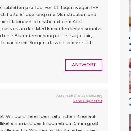
8 Tabletten pro Tag, vor 11 Tagen wegen IVF
 ich hatte 8 Tage lang eine Menstruation und
mierblutungen. Ich habe mit dem Arzt
, dass es an den Medikamenten liegen könnte.
nd eine Blutuntersuchung und er sagte mir,
D
r ich mache mir Sorgen, dass ich immer noch
a
d
ANTWORT
Automatische Übersetzung
W
Siehe Originaltext
b
ebt. Wir durchliefen den natürlichen Kreislauf,
Follikel 9 mm und das Endometrium 5 mm groß
ch solle nach 2 Wochen mit Ronface beginnen.