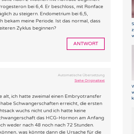
ogesteron bei 6,4. Er beschloss, mit Ronface
äglich zu steigern. Endometrium bei 6,5,
ch bekam meine Periode. Ist das normal, dass
S
weiteren Zyklus beginnen?
z
w
ANTWORT
Automatische Übersetzung
Siehe Originaltext
W
w
e alt, ich hatte zweimal einen Embryotransfer
k
h habe Schwangerschaften erreicht, die ersten
htsack wuchs nicht und ich hatte keine
en Schwangerschaft das HCG-Hormon am Anfang
ich weder nach 48 noch nach 72 Stunden.
önnen, was könnte dann die Ursache für die