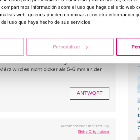
HINTERLASSE EINEN KOMMENTAR
s, compartimos información sobre el uso que haga del sitio web 
 análisis web, quienes pueden combinarla con otra información q
r del uso que haya hecho de sus servicios.
W
a
Personalizar
Per
e
S
um nach einer Ausschabung wieder
ärz wird es nicht dicker als 5-6 mm an der
ANTWORT
L
z
b
Automatische Übersetzung
O
Siehe Originaltext