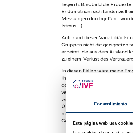
liegen (z.B. sobald die Proge
Endometrium sich tendenziell ei
Messungen durchgeführt worden
Istmus…).
Aufgrund dieser Variabilität k
Gruppen nicht die geeigneten 
arbeitet, die aus dem Ausland 
zu einem Verlust des Vertrauen
In diesen Fällen wäre meine Em
Ihnen mehr Erfolg, als die Mitar
den Arzt für den Sie sich entsc
veröffentlicht! Das heißt, und 
wir sind der Meinung dass die 
Consentimiento
Übertragung bereit ist, wenn a
mindestens 6 mm dick ist. Und w
Gebärmutterschleimhaut.
Esta página web usa cookie
Las cookies de este sitio we