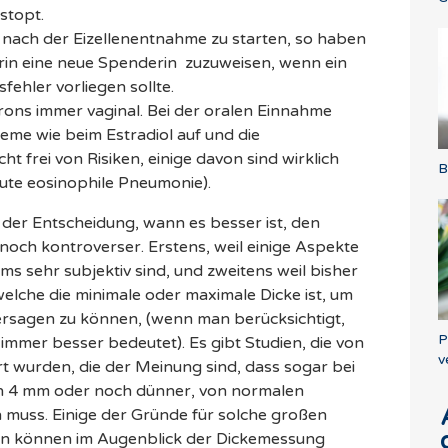
stopt.
nach der Eizellenentnahme zu starten, so haben
rin eine neue Spenderin zuzuweisen, wenn ein
fehler vorliegen sollte.
ns immer vaginal. Bei der oralen Einnahme
eme wie beim Estradiol auf und die
cht frei von Risiken, einige davon sind wirklich
B
kute eosinophile Pneumonie).
 der Entscheidung, wann es besser ist, den
noch kontroverser. Erstens, weil einige Aspekte
ms sehr subjektiv sind, und zweitens weil bisher
elche die minimale oder maximale Dicke ist, um
ersagen zu können, (wenn man berücksichtigt,
P
 immer besser bedeutet). Es gibt Studien, die von
v
 wurden, die der Meinung sind, dass sogar bei
 4 mm oder noch dünner, von normalen
muss. Einige der Gründe für solche großen
en können im Augenblick der Dickemessung