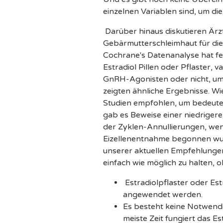
einzelnen Variablen sind, um d
Darüber hinaus diskutieren Ärz
Gebärmutterschleimhaut für die
Cochrane's Datenanalyse hat fest
Estradiol Pillen oder Pflaster, 
GnRH-Agonisten oder nicht, um 
zeigten ähnliche Ergebnisse. W
Studien empfohlen, um bedeuten
gab es Beweise einer niedriger
der Zyklen-Annullierungen, we
Eizellenentnahme begonnen wurd
unserer aktuellen Empfehlungen,
einfach wie möglich zu halten, o
Estradiolpflaster oder Est
angewendet werden.
Es besteht keine Notwendig
meiste Zeit fungiert das Es