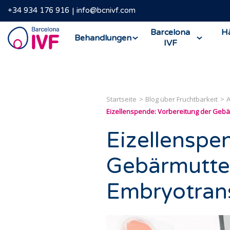
+34 934 176 916
info@bcnivf.com
Barcelona
Barcelona
Hä
Behandlungen
IVF
IVF
Startseite
Blog über Fruchtbarkeit
A
Eizellenspende: Vorbereitung der Gebä
Eizellenspe
Gebärmutter
Embryotran