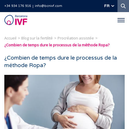
R
FR
+34 934 176 916
info@bcnivf.com
Barcelona
IVF
Accueil
Blog sur la fertilité
Procréation assistée
¿Combien de temps dure le processus de la méthode Ropa?
¿Combien de temps dure le processus de la
méthode Ropa?