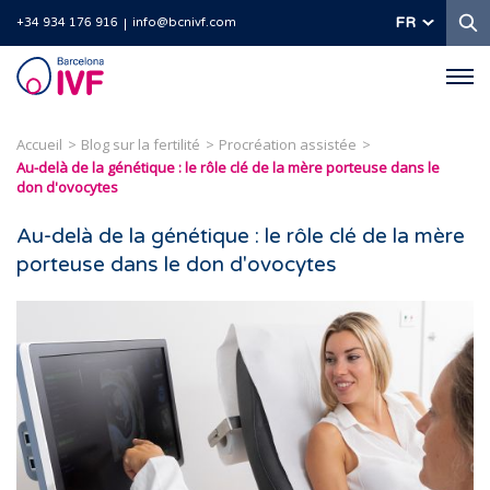
R
FR
+34 934 176 916
info@bcnivf.com
Barcelona
IVF
Accueil
Blog sur la fertilité
Procréation assistée
Au-delà de la génétique : le rôle clé de la mère porteuse dans le
don d'ovocytes
Au-delà de la génétique : le rôle clé de la mère
porteuse dans le don d'ovocytes