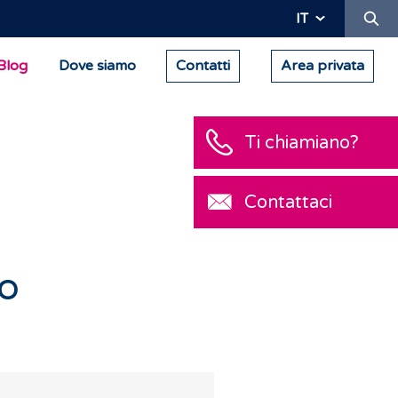
Ric
IT
Blog
Dove siamo
Contatti
Area privata
Ti chiamiano?
Contattaci
so