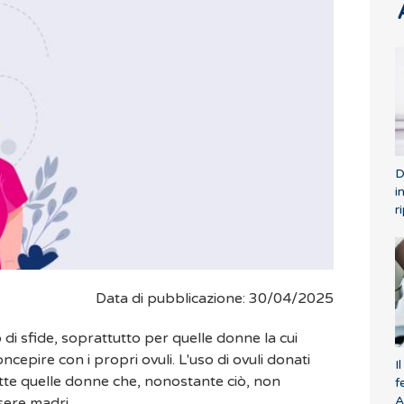
D
i
r
Data di pubblicazione: 30/04/2025
no di sfide, soprattutto per quelle donne la cui
cepire con i propri ovuli. L'uso di ovuli donati
I
tte quelle donne che, nonostante ciò, non
f
ssere madri.