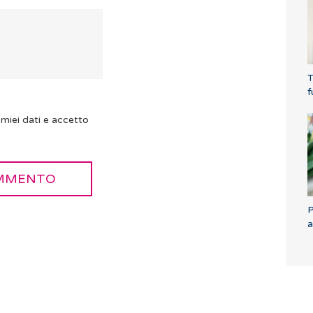
T
f
miei dati e accetto
P
a