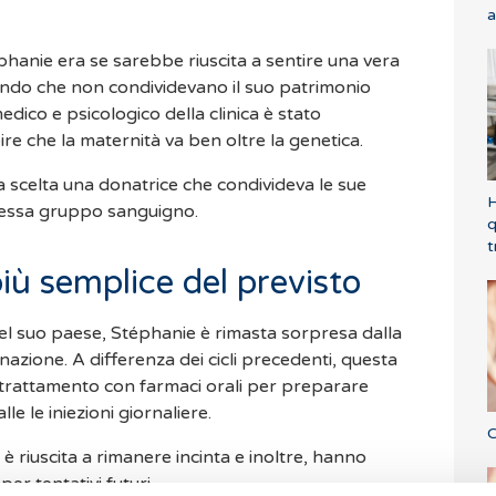
a
hanie era se sarebbe riuscita a sentire una vera
endo che non condividevano il suo patrimonio
dico e psicologico della clinica è stato
re che la maternità va ben oltre la genetica.
ta scelta una donatrice che condivideva le sue
H
 stessa gruppo sanguigno.
q
t
ù semplice del previsto
el suo paese, Stéphanie è rimasta sorpresa dalla
nazione. A differenza dei cicli precedenti, questa
 trattamento con farmaci orali per preparare
le le iniezioni giornaliere.
C
 è riuscita a rimanere incinta e inoltre, hanno
er tentativi futuri.