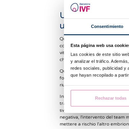
Un secondo tenta
un lieto fine
Consentimiento
Quando Stéphanie e il suo partn
Esta página web usa cookie
confidavano che sarebbe stato 
vitrificati. Tuttavia, scoprirono
Las cookies de este sitio we
che avrebbero dovuto iniziare u
y analizar el tráfico. Ademá
redes sociales, publicidad y
Questo fu il primo ostacolo, po
que hayan recopilado a parti
fosse la stessa della loro prima
riusciti ad accedere di nuovo all
In questo nuovo tentativo, si so
Rechazar todas
trasferimento, uno dei due embrion
sviluppando una gravidanza ext
negativa, l'intervento del team m
mettere a rischio l'altro embrion