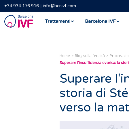
+34 934 176 916
info@bcnivf.com
Barcelona
Trattamenti
Barcelona IVF
IVF
Home
Blog sulla fertilità
Procreazio
Superare l'insufficienza ovarica: la stor
Superare l'i
storia di St
verso la mat