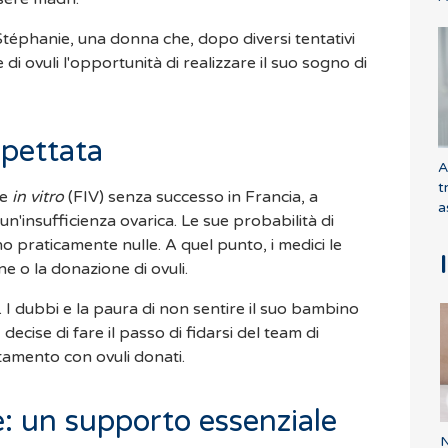
 Stéphanie, una donna che, dopo diversi tentativi
e di ovuli l'opportunità di realizzare il suo sogno di
spettata
A
t
ne
in vitro
(FIV) senza successo in Francia, a
a
n'insufficienza ovarica. Le sue probabilità di
o praticamente nulle. A quel punto, i medici le
e o la donazione di ovuli.
a. I dubbi e la paura di non sentire il suo bambino
decise di fare il passo di fidarsi del team di
attamento con ovuli donati.
: un supporto essenziale
N