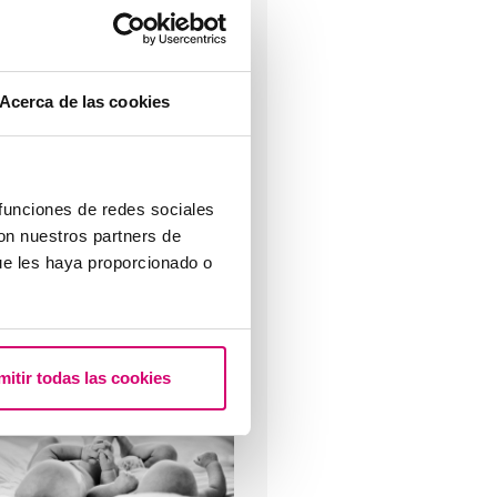
Acerca de las cookies
he cosa sono i fenotipi?
 funciones de redes sociales
con nuestros partners de
ue les haya proporcionado o
osa fare in caso di ritardo
estruale con un test di
ravidanza negativo?
mitir todas las cookies