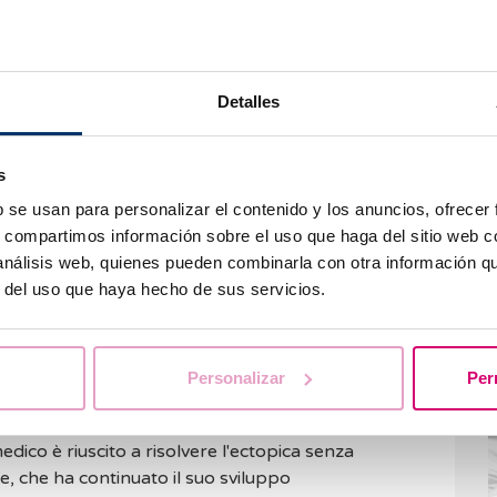
tivo con ostacoli, ma con
Detalles
C
er decisero di cercare un secondo figlio,
s
un processo semplice grazie agli embrioni
 che nessuno degli embrioni congelati era valido e
b se usan para personalizar el contenido y los anuncios, ofrecer
na nuova terapia.
s, compartimos información sobre el uso que haga del sitio web 
 análisis web, quienes pueden combinarla con otra información q
iché per loro era fondamentale che la donatrice
r del uso que haya hecho de sus servicios.
 gravidanza. Nonostante non sia stato facile, sono
C
a stessa persona.
m
g
no trovati di fronte al secondo ostacolo. Dopo il
Personalizar
Per
i trasferiti si è impiantato al di fuori dell'utero,
rauterina. Nonostante la prognosi fosse
edico è riuscito a risolvere l'ectopica senza
e, che ha continuato il suo sviluppo