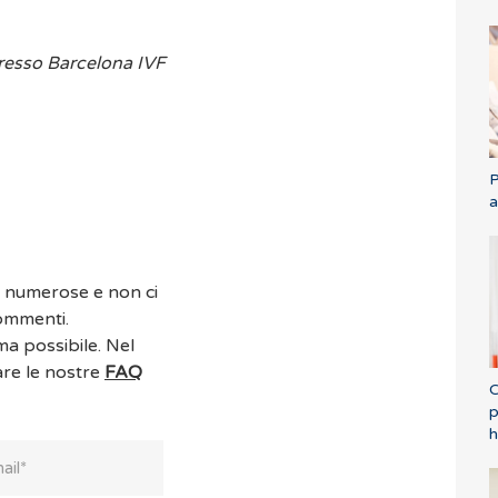
presso Barcelona IVF
P
a
o numerose e non ci
commenti.
ma possibile. Nel
are le nostre
FAQ
C
p
h