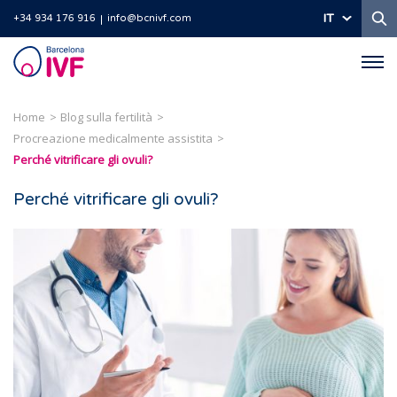
Ri
IT
+34 934 176 916
info@bcnivf.com
Barcelona
IVF
Home
Blog sulla fertilità
Procreazione medicalmente assistita
Perché vitrificare gli ovuli?
Perché vitrificare gli ovuli?