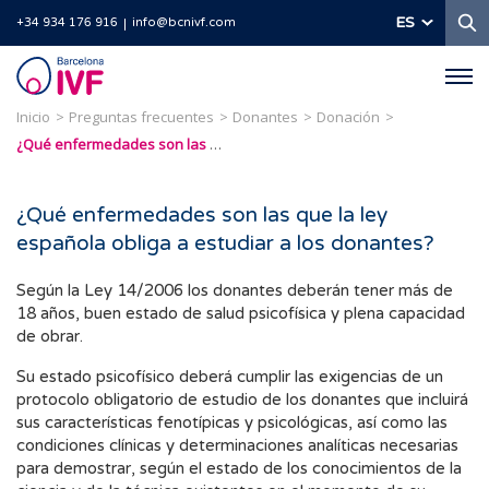
B
ES
+34 934 176 916
info@bcnivf.com
Barcelona
IVF
Inicio
Preguntas frecuentes
Donantes
Donación
¿Qué enfermedades son las que la ley española obliga a estudiar a los donantes?
¿Qué enfermedades son las que la ley
española obliga a estudiar a los donantes?
Según la Ley 14/2006 los donantes deberán tener más de
18 años, buen estado de salud psicofísica y plena capacidad
de obrar.
Su estado psicofísico deberá cumplir las exigencias de un
protocolo obligatorio de estudio de los donantes que incluirá
sus características fenotípicas y psicológicas, así como las
condiciones clínicas y determinaciones analíticas necesarias
para demostrar, según el estado de los conocimientos de la