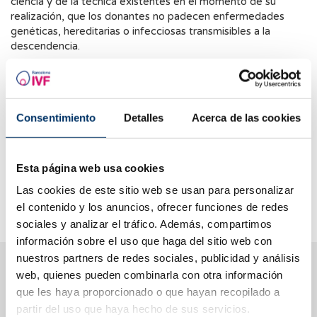
ciencia y de la técnica existentes en el momento de su
realización, que los donantes no padecen enfermedades
genéticas, hereditarias o infecciosas transmisibles a la
descendencia.
Estas mismas condiciones serán aplicables a las muestras de
donantes procedentes de otros países; en este caso, los
responsables del centro remisor correspondiente deberán
acreditar el cumplimiento de todas aquellas condiciones y
Consentimiento
Detalles
Acerca de las cookies
pruebas cuya determinación no se pueda practicar en las
muestras enviadas a su recepción.
Esta página web usa cookies
En todo caso, los centros autorizados podrán rechazar la
donación cuando las condiciones psicofísicas del donante no
Las cookies de este sitio web se usan para personalizar
sean las adecuadas.
el contenido y los anuncios, ofrecer funciones de redes
sociales y analizar el tráfico. Además, compartimos
información sobre el uso que haga del sitio web con
nuestros partners de redes sociales, publicidad y análisis
Te ayudamos a resolver tus dudas
web, quienes pueden combinarla con otra información
que les haya proporcionado o que hayan recopilado a
partir del uso que haya hecho de sus servicios.