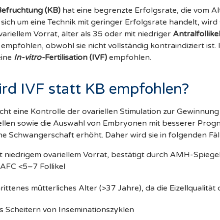
Befruchtung (KB)
hat eine begrenzte Erfolgsrate, die vom Al
sich um eine Technik mit geringer Erfolgsrate handelt, wird 
ariellem Vorrat, älter als 35 oder mit niedriger
Antralfollike
 empfohlen, obwohl sie nicht vollständig kontraindiziert ist. 
eine
In-vitro-
Fertilisation (IVF)
empfohlen.
rd IVF statt KB empfohlen?
cht eine Kontrolle der ovariellen Stimulation zur Gewinnun
llen sowie die Auswahl von Embryonen mit besserer Progn
ne Schwangerschaft erhöht. Daher wird sie in folgenden Fä
t niedrigem ovariellem Vorrat, bestätigt durch AMH-Spiege
AFC <5–7 Follikel
ittenes mütterliches Alter (>37 Jahre), da die Eizellqualität 
s Scheitern von Inseminationszyklen