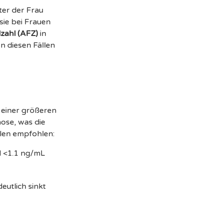
ter der Frau
sie bei Frauen
lzahl (AFZ)
in
In diesen Fällen
g einer größeren
ose, was die
llen empfohlen:
l <1.1 ng/mL
deutlich sinkt