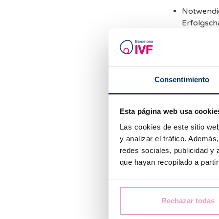
Notwendig
Erfolgsc
Alternat
Vorrat
Consentimiento
Wenn der ovarie
es verschiedene
Esta página web usa cookie
IVF mit ei
Las cookies de este sitio we
der Reakt
y analizar el tráfico. Ademá
redes sociales, publicidad y
Eizellena
que hayan recopilado a parti
Kryokonse
IVF.
Rechazar todas
Eizellspen
die Eizell