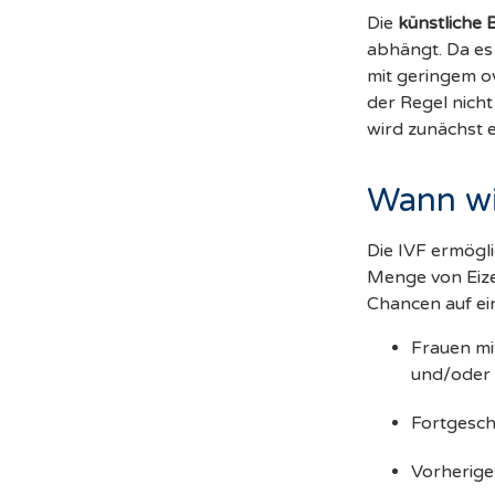
Die
künstliche 
abhängt. Da es 
mit geringem ov
der Regel nicht
wird zunächst 
Wann wi
Die IVF ermögli
Menge von Eize
Chancen auf ei
Frauen mi
und/oder 
Fortgeschr
Vorherige