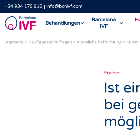
+34 934 176 916
info@bcnivf.com
Barcelona
Barcelona
Hä
Behandlungen
IVF
IVF
Startseite
Häufig gestellte fragen
Künstliche befruchtung
Künstl
Vorher
Ist e
bei g
mögl