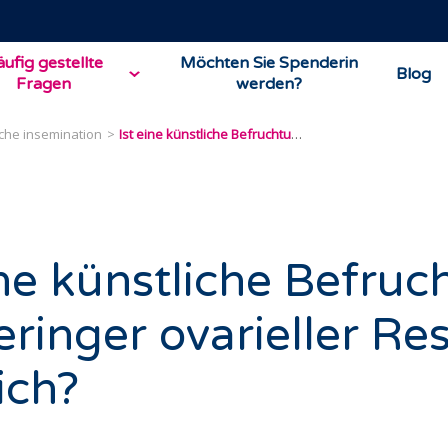
ufig gestellte
Möchten Sie Spenderin
Blog
Fragen
werden?
iche insemination
Ist eine künstliche Befruchtung bei geringer ovarieller Reserve möglich?
ine künstliche Befru
eringer ovarieller Re
ich?