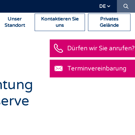
Su
DE
Unser
Kontaktieren Sie
Privates
Standort
uns
Gelände
Dürfen wir Sie anrufen?
Terminvereinbarung
chtung
serve