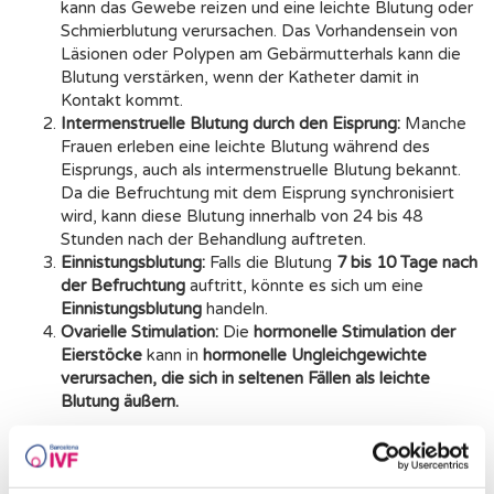
kann das Gewebe reizen und eine leichte Blutung oder
Schmierblutung verursachen. Das Vorhandensein von
Läsionen oder Polypen am Gebärmutterhals kann die
Blutung verstärken, wenn der Katheter damit in
Kontakt kommt.
Intermenstruelle Blutung durch den Eisprung:
Manche
Frauen erleben eine leichte Blutung während des
Eisprungs, auch als intermenstruelle Blutung bekannt.
Da die Befruchtung mit dem Eisprung synchronisiert
wird, kann diese Blutung innerhalb von 24 bis 48
Stunden nach der Behandlung auftreten.
Einnistungsblutung:
Falls die Blutung
7 bis 10 Tage nach
der Befruchtung
auftritt, könnte es sich um eine
Einnistungsblutung
handeln.
Ovarielle Stimulation:
Die
hormonelle Stimulation der
Eierstöcke
kann in
hormonelle Ungleichgewichte
verursachen, die sich in seltenen Fällen als leichte
Blutung äußern.
Falls die Blutung
sehr stark ist, länger als drei Tage anhält
oder von Symptomen wie starken Schmerzen, Fieber,
übelriechendem Vaginalausfluss oder Brennen beim