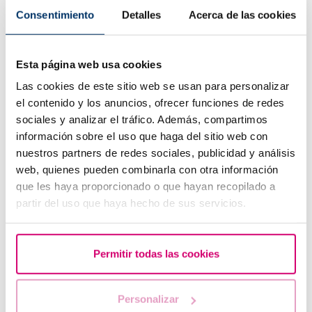
Wasserlassen
begleitet wird, sollten Sie einen Arzt
Consentimiento
Detalles
Acerca de las cookies
aufsuchen.
Empfehlungen bei Blutungen nach künstlicher Befruchtung:
Esta página web usa cookies
Die Ruhe bewahren.
Wie schon erklärt, sind leichte
Las cookies de este sitio web se usan para personalizar
Blutungen oder Schmierblutungen
normal
und
el contenido y los anuncios, ofrecer funciones de redes
bedeuten nicht zwangsläufig, dass die Behandlung
sociales y analizar el tráfico. Además, compartimos
fehlgeschlagen ist.
información sobre el uso que haga del sitio web con
Beobachten Sie die Merkmale der Blutung:
Menge,
nuestros partners de redes sociales, publicidad y análisis
Farbe und Dauer.
web, quienes pueden combinarla con otra información
que les haya proporcionado o que hayan recopilado a
Vermeiden Sie körperliche Anstrengung und
partir del uso que haya hecho de sus servicios.
Geschlechtsverkehr
in den ersten Tagen nach dem
Eingriff.
Verwenden Sie keine Tampons
, sondern
Binden
, um
Permitir todas las cookies
Infektionen zu vermeiden und die Blutung besser zu
beobachten.
Personalizar
Trinken Sie ausreichend Wasser und ernähren Sie sich