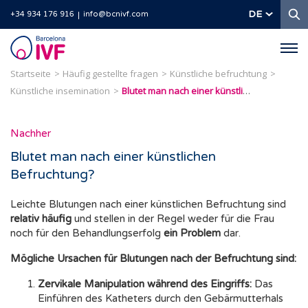
S
DE
+34 934 176 916
info@bcnivf.com
Barcelona
IVF
Startseite
Häufig gestellte fragen
Künstliche befruchtung
Künstliche insemination
Blutet man nach einer künstlichen Befruchtung?
Nachher
Blutet man nach einer künstlichen
Befruchtung?
Leichte Blutungen nach einer künstlichen Befruchtung sind
relativ häufig
und stellen in der Regel weder für die Frau
noch für den Behandlungserfolg
ein Problem
dar.
Mögliche Ursachen für Blutungen nach der Befruchtung sind:
Zervikale Manipulation während des Eingriffs:
Das
Einführen des Katheters durch den Gebärmutterhals