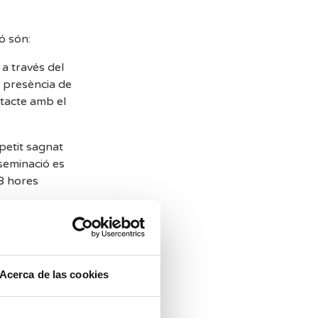
ó són:
 a través del
La presència de
ntacte amb el
etit sagnat
seminació es
48 hores
eriors a la
embrió.
rmonals que es
Acerca de las cookies
l.
acompanya de