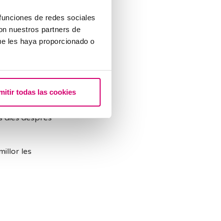
rinar, has
 funciones de redes sociales
con nuestros partners de
ue les haya proporcionado o
recomanem:
no indica
mitir todas las cookies
rs dies després
illor les