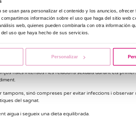
s
olor intens, febre, flux vaginal amb mala olor o ardor en o
b se usan para personalizar el contenido y los anuncios, ofrecer
 metge.
s, compartimos información sobre el uso que haga del sitio web 
 análisis web, quienes pueden combinarla con otra información q
 sagnat després del tractament d'inseminació artificial et 
r del uso que haya hecho de sus servicios.
a calma. Com hem explicat, un lleu sagnat o taca és comú i 
ament un fracàs del tractament.
Personalizar
Per
es característiques del sagnat: quantitat, color i durada.
orços físics intensos i les relacions sexuals durant els prime
diment.
ar tampons, sinó compreses per evitar infeccions i observar m
tiques del sagnat.
ent aigua i segueix una dieta equilibrada.