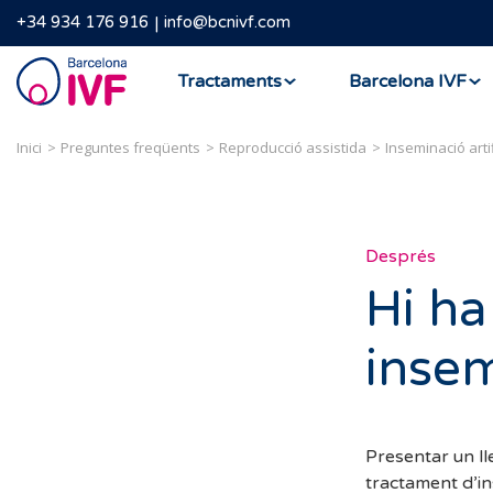
+34 934 176 916
info@bcnivf.com
Barcelona
Tractaments
Barcelona IVF
IVF
Inici
Preguntes freqüents
Reproducció assistida
Inseminació artif
Després
Hi ha
insem
Presentar un ll
tractament d’in