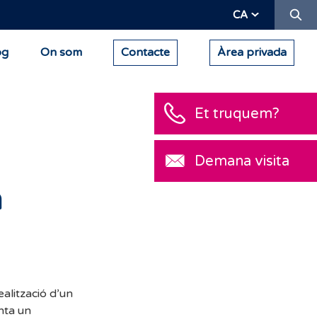
Ce
CA
og
On som
Contacte
Àrea privada
Et truquem?
Demana visita
a
alització d’un
nta un