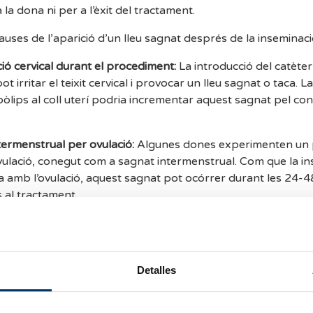
la dona ni per a l’èxit del tractament.
auses de l’aparició d’un lleu sagnat després de la inseminaci
ió cervical durant el procediment:
La introducció del catèter
pot irritar el teixit cervical i provocar un lleu sagnat o taca. 
pòlips al coll uterí podria incrementar aquest sagnat pel co
termenstrual per ovulació:
Algunes dones experimenten un p
vulació, conegut com a sagnat intermenstrual. Com que la in
za amb l’ovulació, aquest sagnat pot ocórrer durant les 24-
 al tractament.
implantació:
Si el sagnat es produeix entre els 7-10 dies post
ió, podria correspondre’s amb el sagnat d’implantació de l’
ó ovàrica:
L’estimulació ovàrica pot causar desequilibris ho
Detalles
 en forma de petits sagnats, tot i que de manera excepciona
 molt abundant, es prolonga durant més de tres dies, o s'