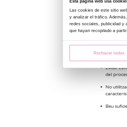
Esta página web usa cookie
símptomes com d
Las cookies de este sitio we
d’acudir al teu
y analizar el tráfico. Ademá
redes sociales, publicidad y
Si presentes un
que hayan recopilado a parti
Mantenir l
necessàri
Rechazar todas
Observar l
Evitar esf
del proce
No utilitz
caracterís
Beu sufici