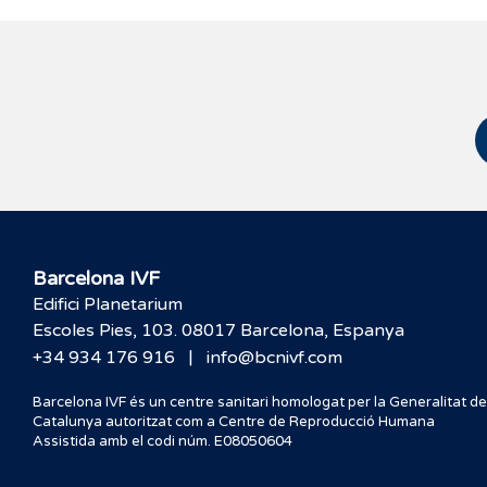
Barcelona IVF
Edifici Planetarium
Escoles Pies, 103. 08017 Barcelona, Espanya
|
+34 934 176 916
info@bcnivf.com
Barcelona IVF és un centre sanitari homologat per la Generalitat de
Catalunya autoritzat com a Centre de Reproducció Humana
Assistida amb el codi núm. E08050604