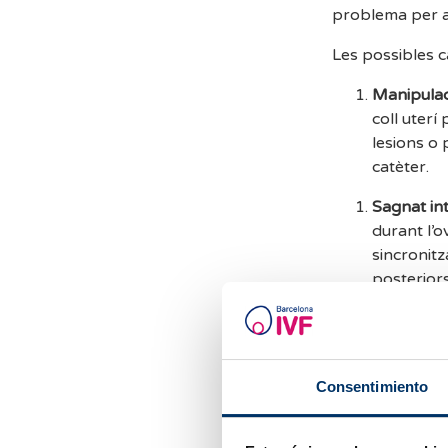
problema per a 
Les possibles c
Manipulac
coll uterí 
lesions o 
catèter.
Sagnat in
durant l’o
sincronit
posteriors
Sagnat d
’
inseminac
Estimulaci
Consentimiento
manifestin
Si el sagnat és