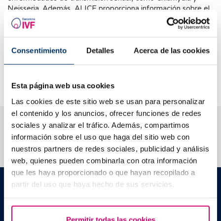
Neisseria. Además, ALICE proporciona información sobre el
tratamiento antibiótico y/o probiótico más recomendable
para curar la endometritis.
La prueba debe ser realizada por un médico ginecólogo
Consentimiento
Detalles
Acerca de las cookies
mediante una biopsia endometrial. El tiempo para obtener
los resultados de la prueba puede variar dependiendo del
laboratorio y de la complejidad de la muestra.
Esta página web usa cookies
Las cookies de este sitio web se usan para personalizar
el contenido y los anuncios, ofrecer funciones de redes
Te ayudamos a resolver tus dudas
sociales y analizar el tráfico. Además, compartimos
información sobre el uso que haga del sitio web con
nuestros partners de redes sociales, publicidad y análisis
web, quienes pueden combinarla con otra información
que les haya proporcionado o que hayan recopilado a
Barcelona IVF
partir del uso que haya hecho de sus servicios.
Edificio Planetarium
Escoles Pies, 103. 08017 Barcelona, España
|
+34 934 176 916
info@bcnivf.com
Permitir todas las cookies