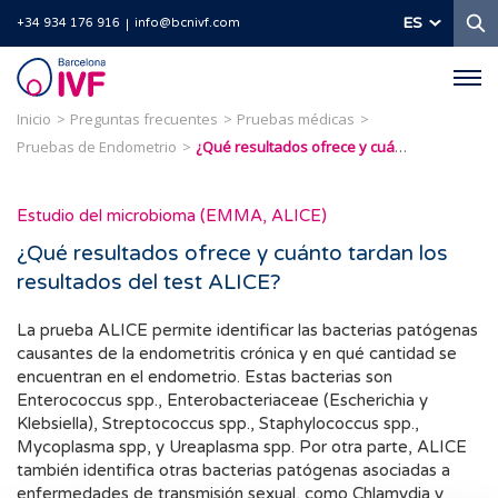
B
ES
+34 934 176 916
info@bcnivf.com
Barcelona
IVF
Inicio
Preguntas frecuentes
Pruebas médicas
Pruebas de Endometrio
¿Qué resultados ofrece y cuánto tardan los resultados del test ALICE?​
Estudio del microbioma (EMMA, ALICE)
¿Qué resultados ofrece y cuánto tardan los
resultados del test ALICE?​
La prueba ALICE permite identificar las bacterias patógenas
causantes de la endometritis crónica y en qué cantidad se
encuentran en el endometrio. Estas bacterias son
Enterococcus spp., Enterobacteriaceae (Escherichia y
Klebsiella), Streptococcus spp., Staphylococcus spp.,
Mycoplasma spp, y Ureaplasma spp. Por otra parte, ALICE
también identifica otras bacterias patógenas asociadas a
enfermedades de transmisión sexual, como Chlamydia y