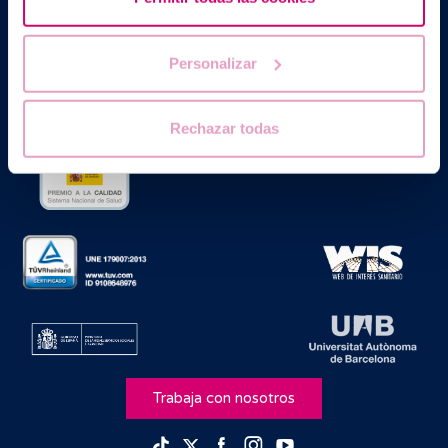
Barcelona IVF es un Centro Sanitario homologado por la
Generalitat de Catalunya autorizado como Centro de
Reproducción Humana Asistida con el código nº E08050604
Personalizar
Rechazar todas
Trabaja con nosotros
Facebook
Instagram
Youtube
TikTok
Twitter