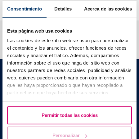
cuerpo de manera correcta y saludable.
Consentimiento
Detalles
Acerca de las cookies
Te ayudamos a resolver tus dudas
Esta página web usa cookies
Las cookies de este sitio web se usan para personalizar
el contenido y los anuncios, ofrecer funciones de redes
sociales y analizar el tráfico. Además, compartimos
información sobre el uso que haga del sitio web con
Barcelona IVF
nuestros partners de redes sociales, publicidad y análisis
Edificio Planetarium
web, quienes pueden combinarla con otra información
Escoles Pies, 103. 08017 Barcelona, España
que les haya proporcionado o que hayan recopilado a
|
+34 934 176 916
info@bcnivf.com
partir del uso que haya hecho de sus servicios.
Barcelona IVF es un Centro Sanitario homologado por la
Generalitat de Catalunya autorizado como Centro de
Reproducción Humana Asistida con el código nº E08050604
Permitir todas las cookies
Personalizar