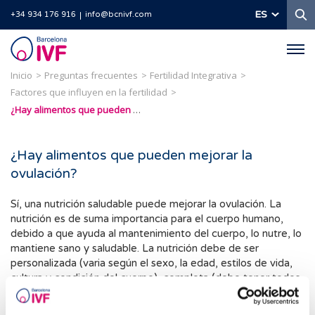
B
ES
+34 934 176 916
info@bcnivf.com
Barcelona
IVF
Inicio
Preguntas frecuentes
Fertilidad Integrativa
Factores que influyen en la fertilidad
¿Hay alimentos que pueden mejorar la ovulación?
¿Hay alimentos que pueden mejorar la
ovulación?
Sí, una nutrición saludable puede mejorar la ovulación. La
nutrición es de suma importancia para el cuerpo humano,
debido a que ayuda al mantenimiento del cuerpo, lo nutre, lo
mantiene sano y saludable. La nutrición debe de ser
personalizada (varia según el sexo, la edad, estilos de vida,
cultura y condición del cuerpo), completa (debe tener todos
los nutrientes que nuestro cuerpo requiere), variada y segura
(verificada y recomendada por expertos), para alimentar el