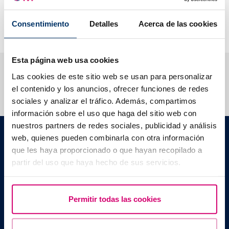
nutrienti di cui il nostro corpo ha bisogno), varia e sicura
(verificata e raccomandata da esperti), per nutrire il corpo in
Consentimiento
Detalles
Acerca de las cookies
modo corretto e sano.
Esta página web usa cookies
Ti aiutiamo a risolvere i tuoi dubbi
Las cookies de este sitio web se usan para personalizar
el contenido y los anuncios, ofrecer funciones de redes
sociales y analizar el tráfico. Además, compartimos
información sobre el uso que haga del sitio web con
nuestros partners de redes sociales, publicidad y análisis
Barcelona IVF
web, quienes pueden combinarla con otra información
Edificio Planetarium
que les haya proporcionado o que hayan recopilado a
C./ Escoles Pies, 103. 08017 - Barcellona (Spagna)
partir del uso que haya hecho de sus servicios.
|
+34 934 176 916
info@bcnivf.com
Barcelona IVF è un centro medico autorizzato dalla Generalitat de
Cataluyna ad operare nel campo della riproduzione umana
Permitir todas las cookies
assistita con il codice identificativo E08050604.