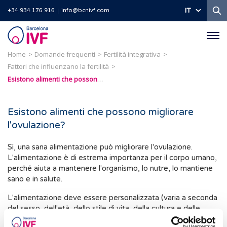
Ri
IT
+34 934 176 916
info@bcnivf.com
Barcelona
IVF
Home
Domande frequenti
Fertilità integrativa
Fattori che influenzano la fertilità
Esistono alimenti che possono migliorare l'ovulazione?
Esistono alimenti che possono migliorare
l'ovulazione?
Sì, una sana alimentazione può migliorare l'ovulazione.
L'alimentazione è di estrema importanza per il corpo umano,
perché aiuta a mantenere l'organismo, lo nutre, lo mantiene
sano e in salute.
L'alimentazione deve essere personalizzata (varia a seconda
del sesso, dell'età, dello stile di vita, della cultura e delle
condizioni del corpo), completa (deve contenere tutti i