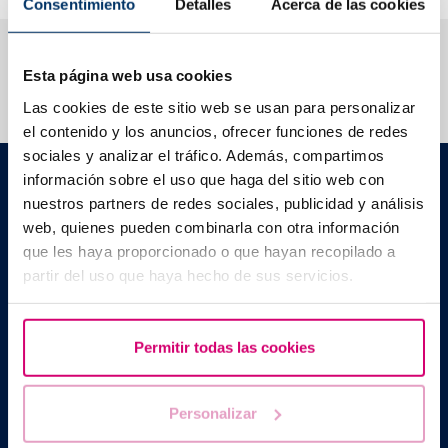
Consentimiento
Detalles
Acerca de las cookies
T’ajudem a resoldre els teus dubtes
Esta página web usa cookies
Las cookies de este sitio web se usan para personalizar
el contenido y los anuncios, ofrecer funciones de redes
sociales y analizar el tráfico. Además, compartimos
Barcelona IVF
información sobre el uso que haga del sitio web con
Edifici Planetarium
nuestros partners de redes sociales, publicidad y análisis
Escoles Pies, 103. 08017 Barcelona, Espanya
web, quienes pueden combinarla con otra información
|
+34 934 176 916
info@bcnivf.com
que les haya proporcionado o que hayan recopilado a
partir del uso que haya hecho de sus servicios.
Barcelona IVF és un centre sanitari homologat per la Generalitat de
Catalunya autoritzat com a Centre de Reproducció Humana
Assistida amb el codi núm. E08050604
Permitir todas las cookies
Personalizar