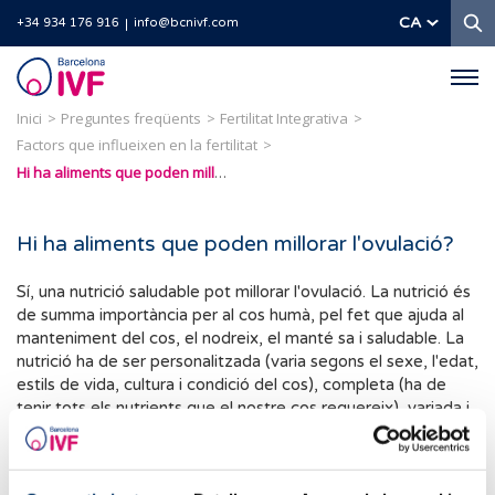
C
CA
+34 934 176 916
info@bcnivf.com
Barcelona
IVF
Inici
Preguntes freqüents
Fertilitat Integrativa
Factors que influeixen en la fertilitat
Hi ha aliments que poden millorar l'ovulació?
Hi ha aliments que poden millorar l'ovulació?
Sí, una nutrició saludable pot millorar l'ovulació. La nutrició és
de summa importància per al cos humà, pel fet que ajuda al
manteniment del cos, el nodreix, el manté sa i saludable. La
nutrició ha de ser personalitzada (varia segons el sexe, l'edat,
estils de vida, cultura i condició del cos), completa (ha de
tenir tots els nutrients que el nostre cos requereix), variada i
segura (verificada i recomanada per experts), per a alimentar
el cos de manera correcta i saludable.