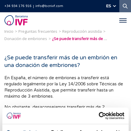
B
ES
+34 934 176 916
info@bcnivf.com
Barcelona
IVF
Inicio
Preguntas frecuentes
Reproducción asistida
Donación de embriones
¿Se puede transferir más de un embrión en una donación de embriones?
¿Se puede transferir más de un embrión en
una donación de embriones?
En España, el número de embriones a transferir está
regulado legalmente por la Ley 14/2006 sobre Técnicas de
Reproducción Asistida, que permite transferir hasta un
máximo de 3 embriones.
No obstante, desaconsejamos transferir más de 2
embriones debido al alto riesgo que supondría una gestación
múltiple de 3.