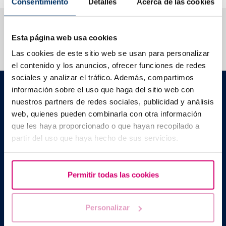
Consentimiento
Detalles
Acerca de las cookies
Te ayudamos a resolver tus dudas
Esta página web usa cookies
Las cookies de este sitio web se usan para personalizar
el contenido y los anuncios, ofrecer funciones de redes
sociales y analizar el tráfico. Además, compartimos
Barcelona IVF
información sobre el uso que haga del sitio web con
Edificio Planetarium
nuestros partners de redes sociales, publicidad y análisis
Escoles Pies, 103. 08017 Barcelona, España
web, quienes pueden combinarla con otra información
|
+34 934 176 916
info@bcnivf.com
que les haya proporcionado o que hayan recopilado a
partir del uso que haya hecho de sus servicios.
Barcelona IVF es un Centro Sanitario homologado por la
Generalitat de Catalunya autorizado como Centro de
Reproducción Humana Asistida con el código nº E08050604
Permitir todas las cookies
Personalizar