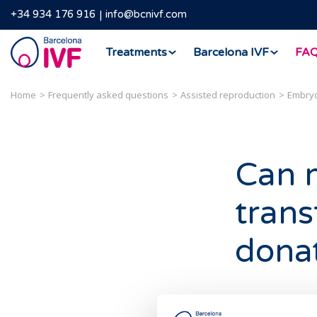
+34 934 176 916
info@bcnivf.com
Barcelona
Treatments
Barcelona IVF
FA
IVF
Home
Frequently asked questions
Assisted reproduction
Embryo
Can 
trans
dona
In Spain, the 