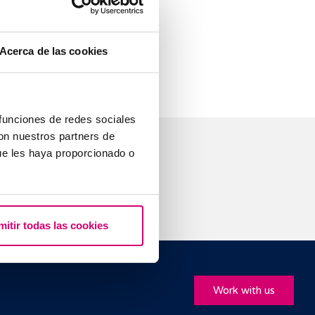
3 embryos.
igh risk of
Acerca de las cookies
 funciones de redes sociales
con nuestros partners de
ue les haya proporcionado o
mitir todas las cookies
Work with us