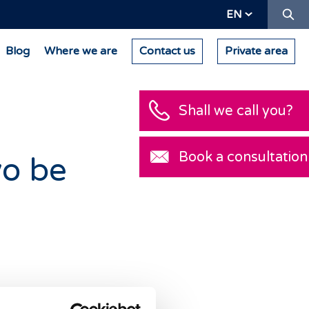
Se
EN
Blog
Where we are
Contact us
Private area
Shall we call you?
Book a consultation
o be
y Law 14/2006