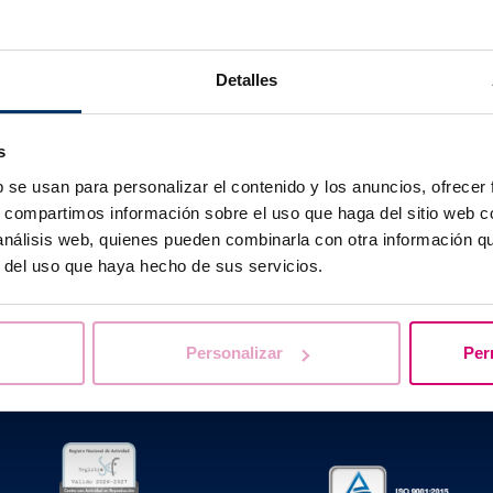
production Techniques, which allows the transfer of up to 
vise against transferring more than 2 embryos due to the h
Detalles
on of 3.
s
b se usan para personalizar el contenido y los anuncios, ofrecer
s, compartimos información sobre el uso que haga del sitio web 
We help you answer your questions
 análisis web, quienes pueden combinarla con otra información q
r del uso que haya hecho de sus servicios.
Personalizar
Per