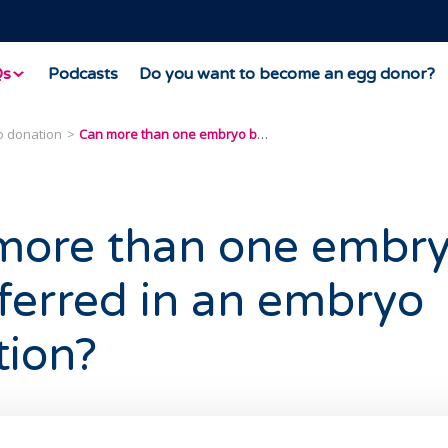
Qs
Podcasts
Do you want to become an egg donor?
 donation
Can more than one embryo be transferred in an embryo donation?
more than one embry
ferred in an embryo
tion?
number of embryos to be transferred is legally regulated b