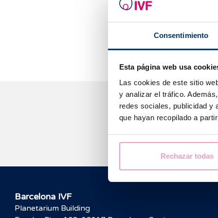
on Assisted Re
However, we ad
Consentimiento
multiple gestati
Esta página web usa cookie
Las cookies de este sitio we
y analizar el tráfico. Ademá
redes sociales, publicidad y
que hayan recopilado a parti
Rechazar todas
Barcelona IVF
Planetarium Building