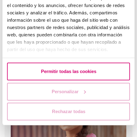
el contenido y los anuncios, ofrecer funciones de redes
sociales y analizar el tráfico. Además, compartimos
información sobre el uso que haga del sitio web con
nuestros partners de redes sociales, publicidad y análisis
web, quienes pueden combinarla con otra información
que les haya proporcionado o que hayan recopilado a
partir del uso que haya hecho de sus servicios.
Permitir todas las cookies
¿Qué hacer si hay retraso menstrual con un test de
embarazo negativo?
Personalizar
Rechazar todas