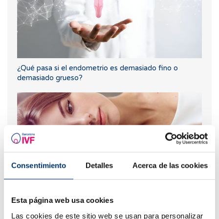
¿Qué pasa si el endometrio es demasiado fino o
demasiado grueso?
Consentimiento
Detalles
Acerca de las cookies
Esta página web usa cookies
¿Puedo quedar embarazada si he tenido o tengo
quistes en los ovarios?
Las cookies de este sitio web se usan para personalizar