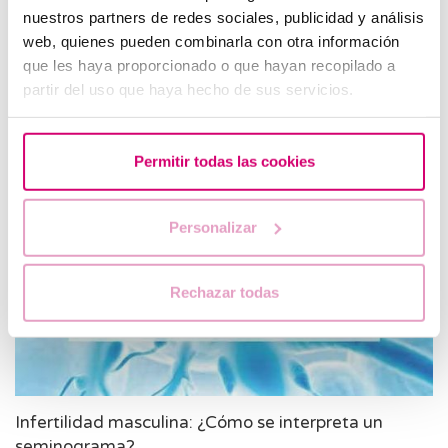
nuestros partners de redes sociales, publicidad y análisis
web, quienes pueden combinarla con otra información
Conoce tus días fértiles y logra el embarazo
que les haya proporcionado o que hayan recopilado a
Determinar cuáles son nuestros días fértiles es importante
partir del uso que haya hecho de sus servicios.
para maximizar las posibilidades de conseguir un embarazo
de forma natural. ¿Cómo se puede hacer?
Permitir todas las cookies
Personalizar
Rechazar todas
Infertilidad masculina: ¿Cómo se interpreta un
seminograma?