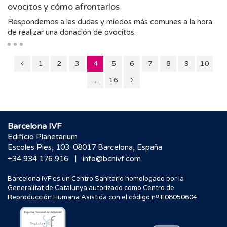
ovocitos y cómo afrontarlos
Respondemos a las dudas y miedos más comunes a la hora
de realizar una donación de ovocitos.
Página
Página
Página
Página
Página
Página
Página
Página
Página
Página
1
2
3
4
5
6
7
8
9
10
3
Página
Página
…
16
5
Barcelona IVF
Edificio Planetarium
Escoles Pies, 103. 08017 Barcelona, España
|
+34 934 176 916
info@bcnivf.com
Barcelona IVF es un Centro Sanitario homologado por la
Generalitat de Catalunya autorizado como Centro de
Reproducción Humana Asistida con el código nº E08050604