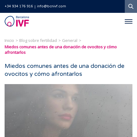
B
+34 934 176 916
info@bcnivf.com
Barcelona
IVF
Inicio
Blog sobre fertilidad
General
Miedos comunes antes de una donación de ovocitos y cómo
afrontarlos
Miedos comunes antes de una donación de
ovocitos y cómo afrontarlos