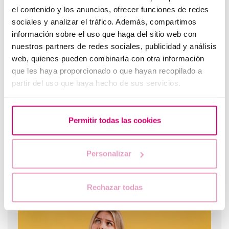
el contenido y los anuncios, ofrecer funciones de redes
sociales y analizar el tráfico. Además, compartimos
información sobre el uso que haga del sitio web con
Progesterona, ¿cuándo hay que utilizarla?
nuestros partners de redes sociales, publicidad y análisis
web, quienes pueden combinarla con otra información
que les haya proporcionado o que hayan recopilado a
partir del uso que haya hecho de sus servicios.
Permitir todas las cookies
Personalizar
Flujo marrón: causas, relación con la regla y el
embarazo
Rechazar todas