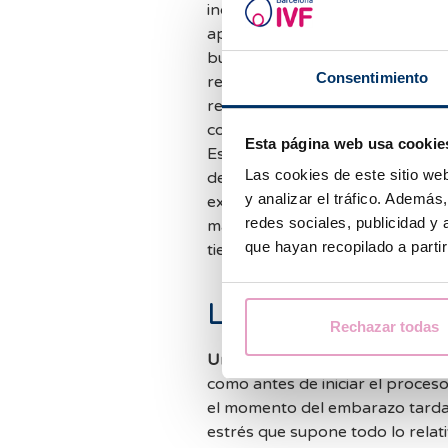
incluso se muestra como elemen
apetito sexual en estas condici
búsqueda del embarazo, las rel
Consentimiento
reproductivo y pueden llegar a ser un “traba
reprogramamos su sentido y si 
comienza a ser el recordatorio 
Esta página web usa cookie
Este tipo de cambio en nuestra 
Las cookies de este sitio we
de parejas y es cierto que se in
y analizar el tráfico. Ademá
expectativas de éxito (embarazo
redes sociales, publicidad y
más optimista creen que lo con
que hayan recopilado a parti
tiempo.
La sexualidad du
Rechazar todas
Una vez embarazados, es muy p
como antes de iniciar el proces
el momento del embarazo tarda e
estrés que supone todo lo relat