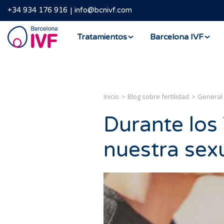
+34 934 176 916
info@bcnivf.com
Barcelona
Tratamientos
Barcelona IVF
IVF
Inicio
Blog sobre fertilidad
General
Durante los
nuestra sex