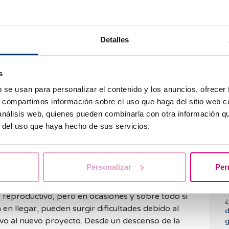
to fóbico (lo rehúyo porque no tengo ningún
Ú
ones, “toca ahora, estoy ovulando”)
En la
¿
aciones sexuales vuelven a su origen puramente
Detalles
jo”. Sin darnos cuenta,
no se consigue fácilmente el embarazo, el sexo
de
la presencia de un problema: no embarazo
.
s
rutina sexual se produce en un alto porcentaje
b se usan para personalizar el contenido y los anuncios, ofrecer
tensifica negativamente en parejas cuyas
s, compartimos información sobre el uso que haga del sitio web 
) son más pesimistas. Las parejas de carácter
T
 análisis web, quienes pueden combinarla con otra información q
¿
seguirán y continúan intentándolo durante más
r del uso que haya hecho de sus servicios.
rante y tras el embarazo
Personalizar
Per
robable que se reconduzca solo y se normalice
,
o reproductivo, pero en ocasiones y sobre todo si
¿
n llegar, pueden surgir dificultades debido al
d
ivo al nuevo proyecto. Desde un descenso de la
g