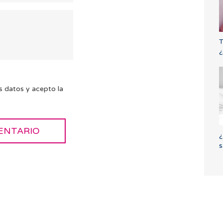
T
¿
s datos y acepto la
¿
s