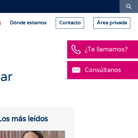
Bu
g
Dónde estamos
Contacto
Área privada
¿Te llamamos?
Consúltanos
ar
Los más leídos