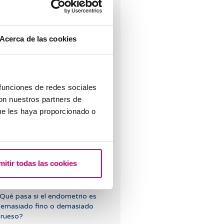
tero lateralizado o inclinado:
cómo afecta a la fertilidad?
Acerca de las cookies
 funciones de redes sociales
con nuestros partners de
engo una baja reserva ovárica,
ue les haya proporcionado o
alguien me lo puede explicar?
mitir todas las cookies
Qué pasa si el endometrio es
emasiado fino o demasiado
rueso?