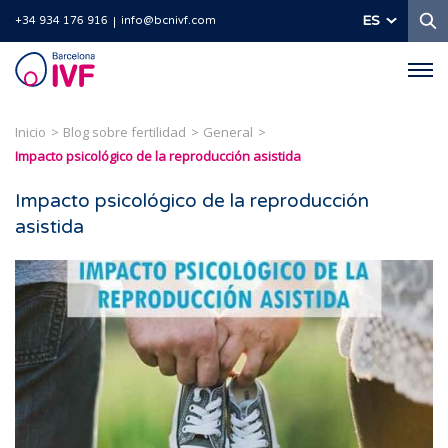
B
ES
+34 934 176 916
info@bcnivf.com
Barcelona
IVF
Inicio
Blog sobre fertilidad
General
Impacto psicológico de la reproducción asistida
Impacto psicológico de la reproducción
asistida