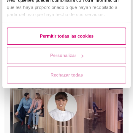
web, quienes pueden combinarla con otra información
que les haya proporcionado o que hayan recopilado a
partir del uso que haya hecho de sus servicios.
Permitir todas las cookies
Personalizar
Donación de óvulos, ¿cómo afrontar el impacto
emocional?
Rechazar todas