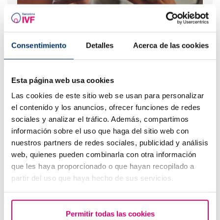
¿Qué hacer si hay retraso menstrual con un test de
Consentimiento
Detalles
Acerca de las cookies
embarazo negativo?
Esta página web usa cookies
Las cookies de este sitio web se usan para personalizar
el contenido y los anuncios, ofrecer funciones de redes
sociales y analizar el tráfico. Además, compartimos
información sobre el uso que haga del sitio web con
nuestros partners de redes sociales, publicidad y análisis
web, quienes pueden combinarla con otra información
que les haya proporcionado o que hayan recopilado a
Curva larga de glucosa o TTOG: todo lo que debes
partir del uso que haya hecho de sus servicios.
saber sobre esta prueba en el embarazo
Permitir todas las cookies