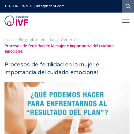
B
+34 934 176 916
info@bcnivf.com
Barcelona
IVF
Inicio
Blog sobre fertilidad
General
Procesos de fertilidad en la mujer e importancia del cuidado
emocional
Procesos de fertilidad en la mujer e
importancia del cuidado emocional