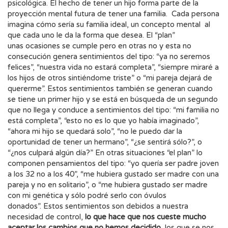
psicológica. El hecho de tener un hijo forma parte de la
proyección mental futura de tener una familia. Cada persona
imagina cómo sería su familia ideal, un concepto mental al
que cada uno le da la forma que desea. El “plan”
unas ocasiones se cumple pero en otras no y esta no
consecución genera sentimientos del tipo: “ya no seremos
felices”, “nuestra vida no estará completa”, “siempre miraré a
los hijos de otros sintiéndome triste” o “mi pareja dejará de
quererme”. Estos sentimientos también se generan cuando
se tiene un primer hijo y se está en búsqueda de un segundo
que no llega y conduce a sentimientos del tipo: “mi familia no
está completa”, “esto no es lo que yo había imaginado”,
“ahora mi hijo se quedará solo”, “no le puedo dar la
oportunidad de tener un hermano”, “¿se sentirá sólo?”, o
“¿nos culpará algún día?” En otras situaciones “el plan” lo
componen pensamientos del tipo: “yo quería ser padre joven
a los 32 no a los 40”, “me hubiera gustado ser madre con una
pareja y no en solitario”, o “me hubiera gustado ser madre
con mi genética y sólo podré serlo con óvulos
donados”. Estos sentimientos son debidos a nuestra
necesidad de control,
lo que hace que nos cueste mucho
aceptar los cambios que no hemos decidido
, los que se nos