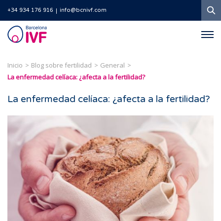
B
+34 934 176 916
info@bcnivf.com
Barcelona
IVF
Inicio
Blog sobre fertilidad
General
La enfermedad celíaca: ¿afecta a la fertilidad?
La enfermedad celíaca: ¿afecta a la fertilidad?