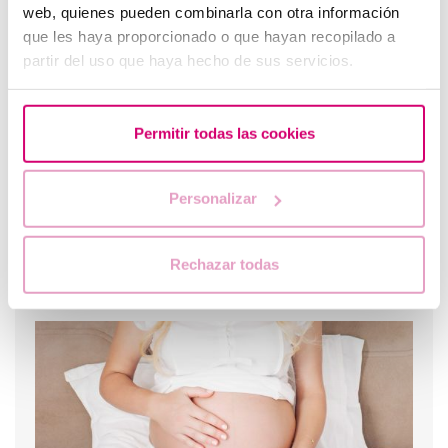
web, quienes pueden combinarla con otra información
Spotting: ¿Qué es y cómo afecta a la fertilidad?
que les haya proporcionado o que hayan recopilado a
partir del uso que haya hecho de sus servicios.
Permitir todas las cookies
Personalizar
Rechazar todas
¿Qué hacer si hay retraso menstrual con un test de
embarazo negativo?