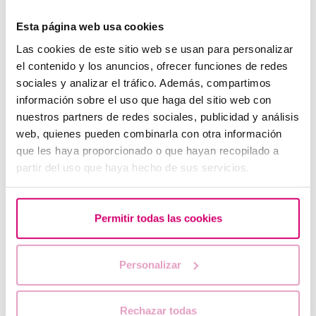
Esta página web usa cookies
Las cookies de este sitio web se usan para personalizar
el contenido y los anuncios, ofrecer funciones de redes
sociales y analizar el tráfico. Además, compartimos
información sobre el uso que haga del sitio web con
nuestros partners de redes sociales, publicidad y análisis
web, quienes pueden combinarla con otra información
¿Puedo quedar embarazada si he tenido o tengo
que les haya proporcionado o que hayan recopilado a
quistes en los ovarios?
partir del uso que haya hecho de sus servicios.
Permitir todas las cookies
Personalizar
Rechazar todas