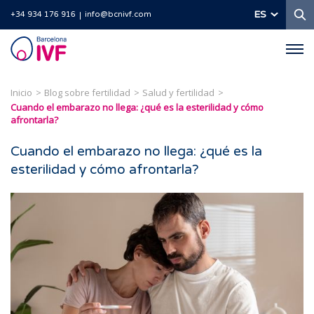
B
ES
+34 934 176 916
info@bcnivf.com
Barcelona
IVF
Inicio
Blog sobre fertilidad
Salud y fertilidad
Cuando el embarazo no llega: ¿qué es la esterilidad y cómo
afrontarla?
Cuando el embarazo no llega: ¿qué es la
esterilidad y cómo afrontarla?