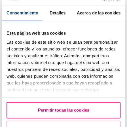
¿Qué hacer si hay retraso menstrual con un test de
embarazo negativo?
Consentimiento
Detalles
Acerca de las cookies
Esta página web usa cookies
Las cookies de este sitio web se usan para personalizar
el contenido y los anuncios, ofrecer funciones de redes
sociales y analizar el tráfico. Además, compartimos
información sobre el uso que haga del sitio web con
nuestros partners de redes sociales, publicidad y análisis
web, quienes pueden combinarla con otra información
que les haya proporcionado o que hayan recopilado a
¿Cuáles son los síntomas de implantación embrionaria?
partir del uso que haya hecho de sus servicios.
Permitir todas las cookies