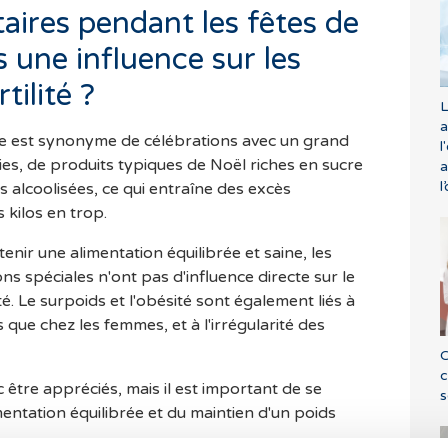
aires pendant les fêtes de
s une influence sur les
tilité ?
L
a
née est synonyme de célébrations avec un grand
l
ies, de produits typiques de Noël riches en sucre
a
l
alcoolisées, ce qui entraîne des excès
 kilos en trop.
tenir une alimentation équilibrée et saine, les
ns spéciales n'ont pas d'influence directe sur le
té. Le surpoids et l'obésité sont également liés à
s que chez les femmes, et à l'irrégularité des
C
c
être appréciés, mais il est important de se
s
entation équilibrée et du maintien d'un poids