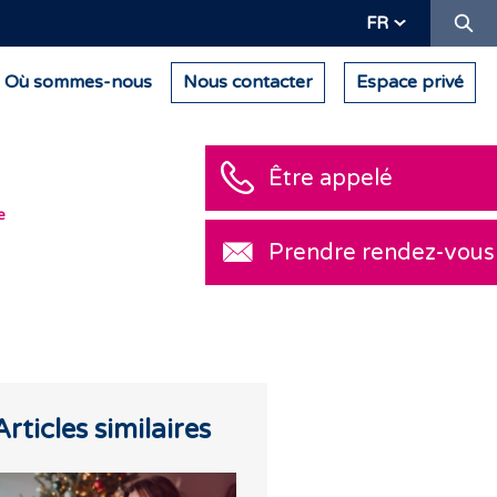
Re
FR
Où sommes-nous
Nous contacter
Espace privé
Être ap
e
Prendr
Articles similaires