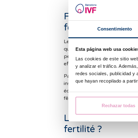
Faut-il interromp
fertilité pendant 
Consentimiento
Les traitements de fertilité sont
que soit la période de l'année. E
Esta página web usa cookie
peut accroître le stress, retarde
Las cookies de este sitio we
efficacité.
y analizar el tráfico. Ademá
redes sociales, publicidad y
Par conséquent, pendant la périod
que hayan recopilado a parti
instructions de votre spécialiste
équipe médicale pour convenir d
fêtes.
Rechazar todas
Le froid hivernal 
fertilité ?