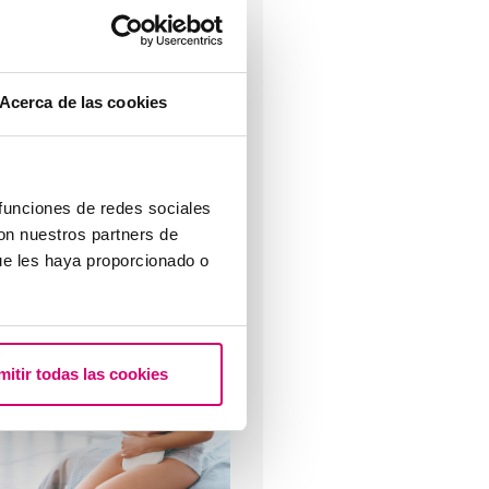
Acerca de las cookies
rompes bouchées: solution?
 funciones de redes sociales
con nuestros partners de
ue les haya proporcionado o
roblèmes de thyroïde et
ertilité, comment affectent-ils
mitir todas las cookies