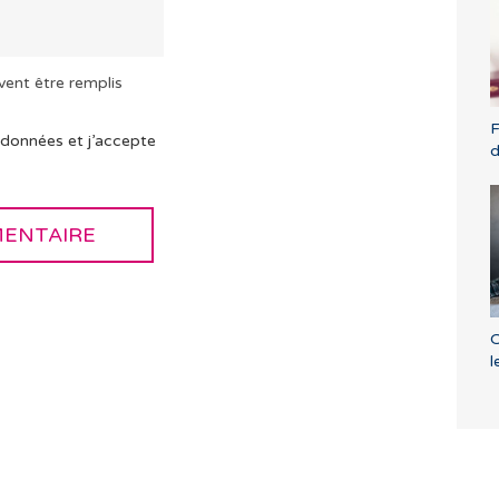
vent être remplis
F
 données et j’accepte
O
l