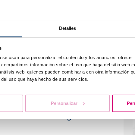
re les traitements de
les fêtes de fin d'année ?
Detalles
T
 conçus pour suivre un calendrier précis, quelle
n outre, interrompre un traitement de fertilité
s
r inutilement le processus et nuire à son
b se usan para personalizar el contenido y los anuncios, ofrecer
s, compartimos información sobre el uso que haga del sitio web 
 análisis web, quienes pueden combinarla con otra información q
e des fêtes, il est essentiel de suivre les
r del uso que haya hecho de sus servicios.
 de la fertilité et de communiquer avec votre
P
'un plan de traitement adapté à la saison des
f
Personalizar
Per
a-t-il un effet négatif sur la