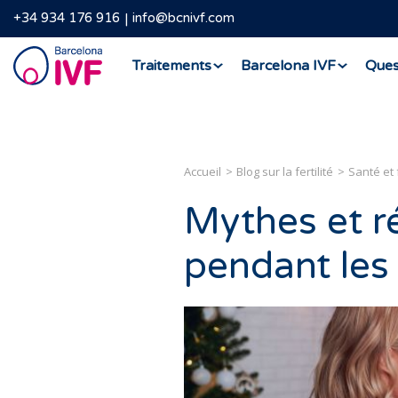
+34 934 176 916
info@bcnivf.com
Barcelona
Traitements
Barcelona IVF
Ques
IVF
Accueil
Blog sur la fertilité
Santé et f
Mythes et réa
pendant les 